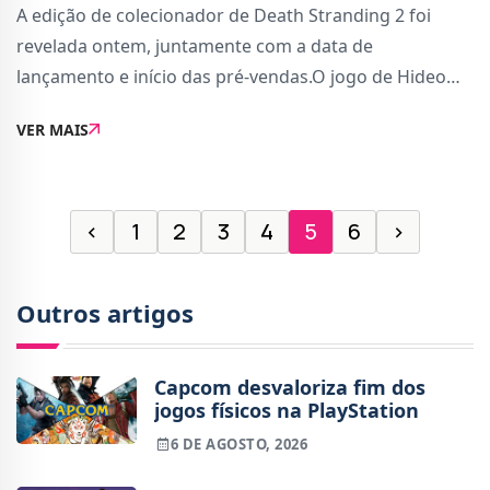
A edição de colecionador de Death Stranding 2 foi
revelada ontem, juntamente com a data de
lançamento e início das pré-vendas.O jogo de Hideo
Kojima é já um dos mais aguardados do ano para
VER MAIS
quem tem uma PS5, no entanto, a edição de
colecionad
‹
1
2
3
4
5
6
›
Outros artigos
Capcom desvaloriza fim dos
jogos físicos na PlayStation
6 DE AGOSTO, 2026