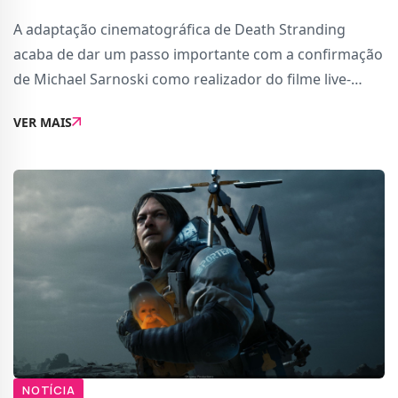
A adaptação cinematográfica de Death Stranding
acaba de dar um passo importante com a confirmação
de Michael Sarnoski como realizador do filme live-
action.A produção será conduzida pelo estúdio
VER MAIS
independente A24, reconhecido pelas suas obras
NOTÍCIA