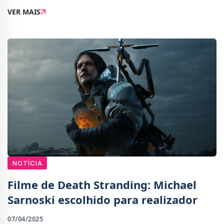
comando será lançado no mesmo dia do jogo, a 26 de
VER MAIS
junho de 2025, exclusivamente para a Pla
NOTÍCIA
Filme de Death Stranding: Michael
Sarnoski escolhido para realizador
07/04/2025