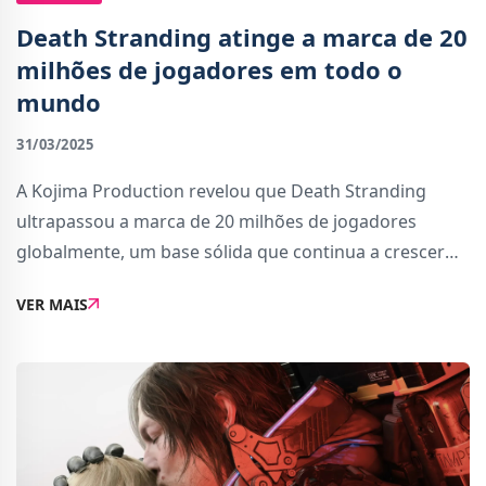
Death Stranding atinge a marca de 20
milhões de jogadores em todo o
mundo
31/03/2025
A Kojima Production revelou que Death Stranding
ultrapassou a marca de 20 milhões de jogadores
globalmente, um base sólida que continua a crescer
desde o seu lançamento.A poucos meses da chegada
VER MAIS
da aguardada sequela, Death Stranding 2: On the Beac