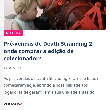
NOTÍCIA
Pré-vendas de Death Stranding 2:
onde comprar a edição de
colecionador?
17/03/2025
As pré-vendas de Death Stranding 2: On The Beach
começaram hoje, abrindo a possibilidade aos
jogadores de garantirem a sua unidade antes do
lançamento oficial marcado para 26 de junho de
VER MAIS
2025.É altamente improvável que haja falta de stock da