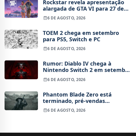
Rockstar revela apresentação
alargada de GTA VI para 27 de
agosto
6 DE AGOSTO, 2026
TOEM 2 chega em setembro
para PS5, Switch e PC
6 DE AGOSTO, 2026
Rumor: Diablo IV chega à
Nintendo Switch 2 em setembro
e vai custar o preço de um jogo
6 DE AGOSTO, 2026
novo
Phantom Blade Zero está
terminado, pré-vendas
começam na próxima semana
6 DE AGOSTO, 2026