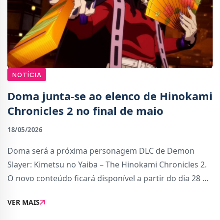
NOTÍCIA
Doma junta-se ao elenco de Hinokami
Chronicles 2 no final de maio
18/05/2026
Doma será a próxima personagem DLC de Demon
Slayer: Kimetsu no Yaiba – The Hinokami Chronicles 2.
O novo conteúdo ficará disponível a partir do dia 28 de
maio.Os jogadores poderão adquirir a personagem
VER MAIS
através do “Doma Character Pack” ou