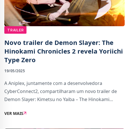
TRAILER
Novo trailer de Demon Slayer: The
Hinokami Chronicles 2 revela Yoriichi
Type Zero
19/05/2025
A Aniplex, juntamente com a desenvolvedora
CyberConnect2, compartilharam um novo trailer de
Demon Slayer: Kimetsu no Yaiba – The Hinokami
Chronicles 2 para destacar a estreia da nova
VER MAIS
personagem jogável Yoriichi Type Zero.Yoriichi Type
Zero, consid