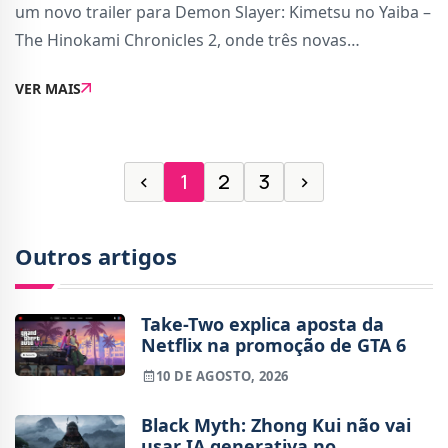
um novo trailer para Demon Slayer: Kimetsu no Yaiba –
The Hinokami Chronicles 2, onde três novas
personagens jogáveis são apresentadas.Apelidadas de
VER MAIS
Hinatsuru, Makio e Suma, estas personagens se
‹
1
2
3
›
Outros artigos
Take-Two explica aposta da
Netflix na promoção de GTA 6
10 DE AGOSTO, 2026
Black Myth: Zhong Kui não vai
usar IA generativa no