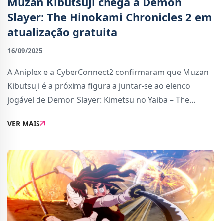
Muzan Kibutsuji chega a Demon
Slayer: The Hinokami Chronicles 2 em
atualização gratuita
16/09/2025
A Aniplex e a CyberConnect2 confirmaram que Muzan
Kibutsuji é a próxima figura a juntar-se ao elenco
jogável de Demon Slayer: Kimetsu no Yaiba – The
Hinokami Chronicles 2. A personagem ficará disponível
VER MAIS
a partir de 18 de setembro, através de