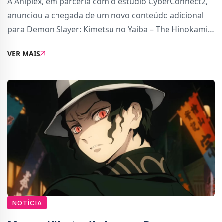
A Aniplex, em parceria com o estúdio CyberConnect2,
anunciou a chegada de um novo conteúdo adicional
para Demon Slayer: Kimetsu no Yaiba – The Hinokami
Chronicles 2. O personagem Akaza, na sua versão do
VER MAIS
arco Infinity Castle, ficará disponível
NOTÍCIA