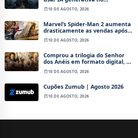
desenvolvimento
10 DE AGOSTO, 2026
Marvel’s Spider-Man 2 aumenta
drasticamente as vendas após
estreia de Brand New Day
10 DE AGOSTO, 2026
Comprou a trilogia do Senhor
dos Anéis em formato digital, e
quando os filmes
10 DE AGOSTO, 2026
desapareceram, a Google
recusou o reembolso
Cupões Zumub | Agosto 2026
10 DE AGOSTO, 2026