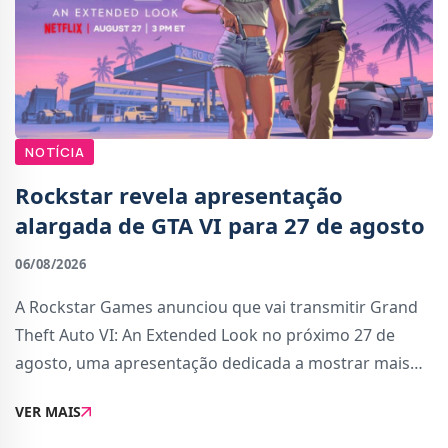
NOTÍCIA
Rockstar revela apresentação
alargada de GTA VI para 27 de agosto
06/08/2026
A Rockstar Games anunciou que vai transmitir Grand
Theft Auto VI: An Extended Look no próximo 27 de
agosto, uma apresentação dedicada a mostrar mais
detalhes sobre o aguardado jogo.A estreia acontece
VER MAIS
na Netflix às 17:00 (horário de Portugal Cont