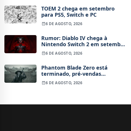
TOEM 2 chega em setembro
para PS5, Switch e PC
6 DE AGOSTO, 2026
Rumor: Diablo IV chega à
Nintendo Switch 2 em setembro
e vai custar o preço de um jogo
6 DE AGOSTO, 2026
novo
Phantom Blade Zero está
terminado, pré-vendas
começam na próxima semana
6 DE AGOSTO, 2026