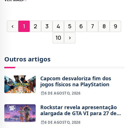
cópias vendidas nas primeiras 24 horas para
‹
1
2
3
4
5
6
7
8
9
10
›
Outros artigos
Capcom desvaloriza fim dos
jogos físicos na PlayStation
6 DE AGOSTO, 2026
Rockstar revela apresentação
alargada de GTA VI para 27 de
agosto
6 DE AGOSTO, 2026