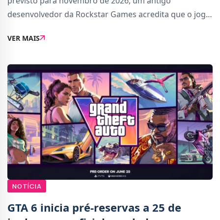
previsto para novembro de 2026, um antigo
desenvolvedor da Rockstar Games acredita que o jogo
ainda poderá sofrer um novo adiamento.Numa
VER MAIS
entrevista ao Indy100, Mike York, que trabalhou
anteriormente na
NOTÍCIA
GTA 6 inicia pré-reservas a 25 de