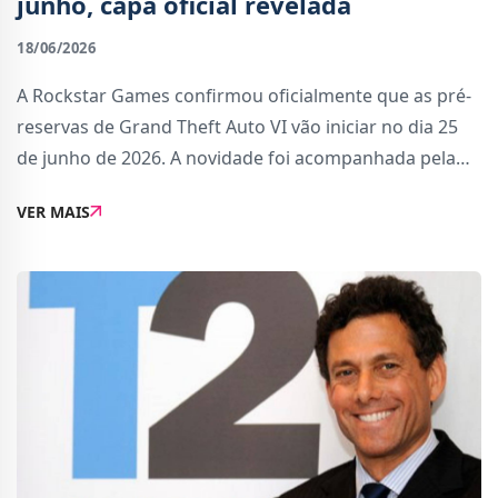
junho, capa oficial revelada
18/06/2026
A Rockstar Games confirmou oficialmente que as pré-
reservas de Grand Theft Auto VI vão iniciar no dia 25
de junho de 2026. A novidade foi acompanhada pela
revelação da capa oficial do jogo, apresentada pela
VER MAIS
primeira vez ao público.A partir desta