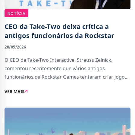
NOTÍCIA
CEO da Take-Two deixa crítica a
antigos funcionários da Rockstar
28/05/2026
O CEO da Take-Two Interactive, Strauss Zelnick,
comentou recentemente que vários antigos
funcionários da Rockstar Games tentaram criar jogos
capazes de competir com Grand Theft Auto, mas sem
VER MAIS
alcançar o mesmo sucesso.Estas declarações surgiram
du