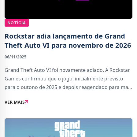
NOTÍCIA
Rockstar adia lançamento de Grand
Theft Auto VI para novembro de 2026
06/11/2025
Grand Theft Auto VI foi novamente adiado. A Rockstar
Games confirmou que o jogo, inicialmente previsto
para o outono de 2025 e depois reagendado para maio
de 2026, será agora lançado a 19 de novembro de
VER MAIS
2026. O título estará inicialmente disponí