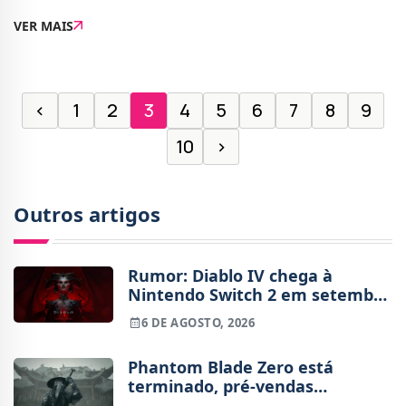
antecipação em torno do jogo é imensa, não só por
VER MAIS
ser a próxima entrada na aclamada série da Ro
‹
1
2
3
4
5
6
7
8
9
10
›
Outros artigos
Rumor: Diablo IV chega à
Nintendo Switch 2 em setembro
e vai custar o preço de um jogo
6 DE AGOSTO, 2026
novo
Phantom Blade Zero está
terminado, pré-vendas
começam na próxima semana