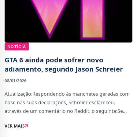
NOTÍCIA
GTA 6 ainda pode sofrer novo
adiamento, segundo Jason Schreier
08/01/2026
Atualização:Respondendo às manchetes geradas com
base nas suas declarações, Schreier esclareceu,
através de um comentário no Reddit, o seguinte:Se
estiveres atento ao contexto, ouves-me dizer que acho
VER MAIS
que outono de 2026 é uma data de lançame