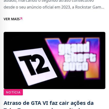
adiado, marcando o segundo atraso consecutivo
desde o seu anúncio oficial em 2023, a Rockstar Games
confirmou que o jogo chegará a 19 de novembro de
VER MAIS
2026. Contudo, com lançamento incialmente exclu
NOTÍCIA
Atraso de GTA VI faz cair ações da