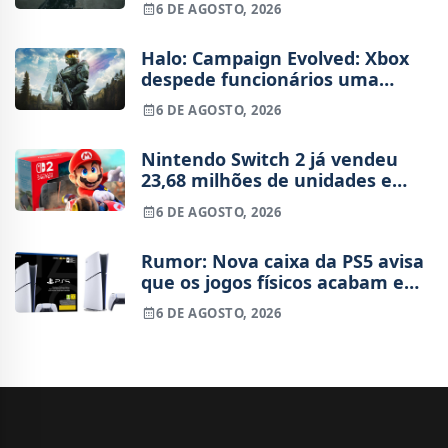
6 DE AGOSTO, 2026
Halo: Campaign Evolved: Xbox
despede funcionários uma
semana após o lançamento
6 DE AGOSTO, 2026
Nintendo Switch 2 já vendeu
23,68 milhões de unidades e
está 4 milhões à frente da
6 DE AGOSTO, 2026
Switch original no mesmo
período
Rumor: Nova caixa da PS5 avisa
que os jogos físicos acabam em
2028
6 DE AGOSTO, 2026