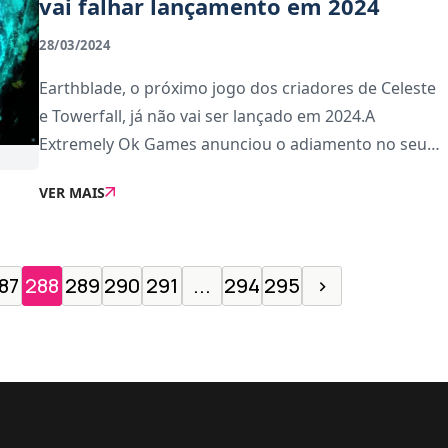
vai falhar lançamento em 2024
28/03/2024
Earthblade, o próximo jogo dos criadores de Celeste
e Towerfall, já não vai ser lançado em 2024.A
Extremely Ok Games anunciou o adiamento no seu
blogue, comentando: &quot;Temos que enfrentar o
VER MAIS
assunto: este jogo não vai sair em 2024&quot;. A equ
87
288
289
290
291
...
294
295
›