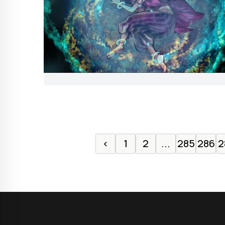
‹
1
2
...
285
286
2