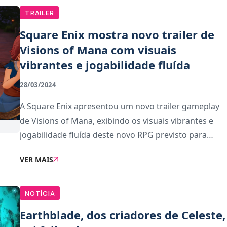
TRAILER
Square Enix mostra novo trailer de
Visions of Mana com visuais
vibrantes e jogabilidade fluída
28/03/2024
A Square Enix apresentou um novo trailer gameplay
de Visions of Mana, exibindo os visuais vibrantes e
jogabilidade fluída deste novo RPG previsto para
Verão de 2024.Visions of Mana terá versões para PC,
VER MAIS
PS5, PS4, e consolas Xbox Series S | X.
NOTÍCIA
Earthblade, dos criadores de Celeste,