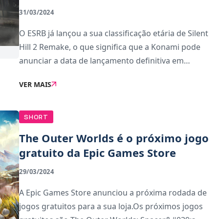
31/03/2024
O ESRB já lançou a sua classificação etária de Silent
Hill 2 Remake, o que significa que a Konami pode
anunciar a data de lançamento definitiva em
breve.Para quem não sabe, o ESRB é a organização
VER MAIS
que analisa e atribuí classificações etá
SHORT
The Outer Worlds é o próximo jogo
gratuito da Epic Games Store
29/03/2024
A Epic Games Store anunciou a próxima rodada de
jogos gratuitos para a sua loja.Os próximos jogos