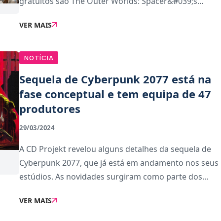
gratuitos são The Outer Worlds: Spacer&#039;s
Choise Edition e Thief. Ambos ficarão gratuitos para
VER MAIS
download na próxima Quinta-Feira (4 de Abril). A
NOTÍCIA
Sequela de Cyberpunk 2077 está na
fase conceptual e tem equipa de 47
produtores
29/03/2024
A CD Projekt revelou alguns detalhes da sequela de
Cyberpunk 2077, que já está em andamento nos seus
estúdios. As novidades surgiram como parte dos
seus resultados financeiros para o trimestre.O
VER MAIS
próximo jogo da saga Cyberpunk tem o nome de
códig