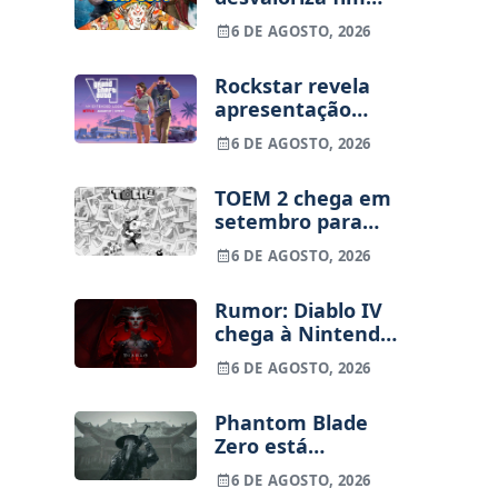
dos jogos físicos
6 DE AGOSTO, 2026
na PlayStation
Rockstar revela
apresentação
alargada de GTA
6 DE AGOSTO, 2026
VI para 27 de
agosto
TOEM 2 chega em
setembro para
PS5, Switch e PC
6 DE AGOSTO, 2026
Rumor: Diablo IV
chega à Nintendo
Switch 2 em
6 DE AGOSTO, 2026
setembro e vai
custar o preço de
Phantom Blade
um jogo novo
Zero está
terminado, pré-
6 DE AGOSTO, 2026
vendas começam