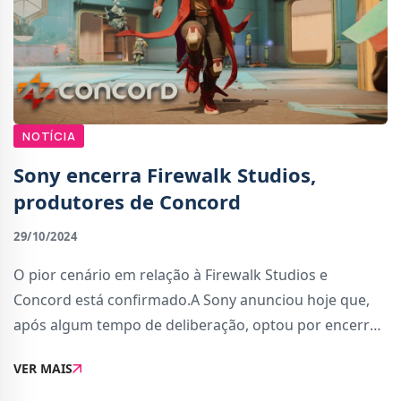
NOTÍCIA
Sony encerra Firewalk Studios,
produtores de Concord
29/10/2024
O pior cenário em relação à Firewalk Studios e
Concord está confirmado.A Sony anunciou hoje que,
após algum tempo de deliberação, optou por encerrar
o estúdio e descartar completamente o jogo. Portanto,
VER MAIS
contrariamente à especulação anteri