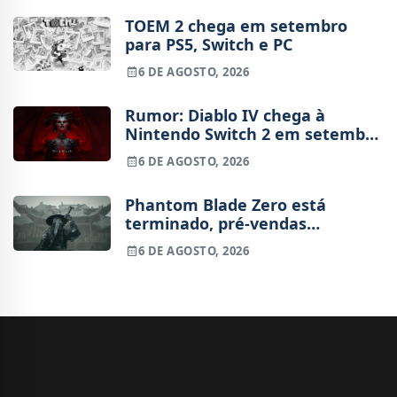
TOEM 2 chega em setembro
para PS5, Switch e PC
6 DE AGOSTO, 2026
Rumor: Diablo IV chega à
Nintendo Switch 2 em setembro
e vai custar o preço de um jogo
6 DE AGOSTO, 2026
novo
Phantom Blade Zero está
terminado, pré-vendas
começam na próxima semana
6 DE AGOSTO, 2026