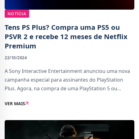
NOTÍCIA
Tens PS Plus? Compra uma PS5 ou
PSVR 2 e recebe 12 meses de Netflix
Premium
22/10/2024
A Sony Interactive Entertainment anunciou uma nova
campanha especial para assinantes do PlayStation
Plus. Agora, na compra de uma PlayStation 5 ou
PlayStation VR2 exclusivamente através da PlayStation
VER MAIS
Direct, receberás uma assinatura Premium da Net