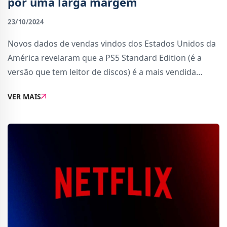
por uma larga margem
23/10/2024
Novos dados de vendas vindos dos Estados Unidos da
América revelaram que a PS5 Standard Edition (é a
versão que tem leitor de discos) é a mais vendida
naquele território por uma larga margem.Matt
VER MAIS
Piscatella, analista de videojogos da Circana, re