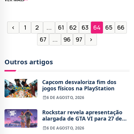
de platina associado. No total, o jog
‹
1
2
...
61
62
63
64
65
66
67
...
96
97
›
Outros artigos
Capcom desvaloriza fim dos
jogos físicos na PlayStation
6 DE AGOSTO, 2026
Rockstar revela apresentação
alargada de GTA VI para 27 de
agosto
6 DE AGOSTO, 2026