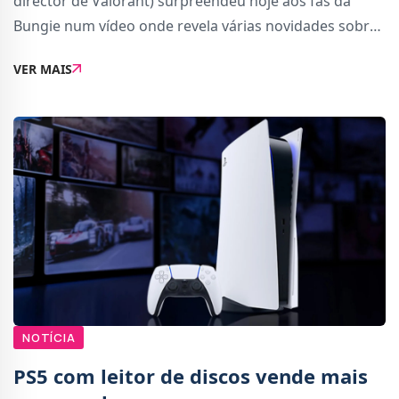
director de Valorant) surpreendeu hoje aos fãs da
Bungie num vídeo onde revela várias novidades sobre
o próximo jogo do estúdio.No vídeo, Ziegler explica o
VER MAIS
novo conceito para Marathon. Vai f
NOTÍCIA
PS5 com leitor de discos vende mais