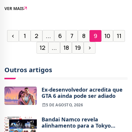
espanhola &quot;La que se avencina&quot;,
VER MAIS
&quot;Vizinhos para Sempre&quot; conta com a
colabora�
‹
1
2
...
6
7
8
9
10
11
12
...
18
19
›
Outros artigos
Ex-desenvolvedor acredita que
GTA 6 ainda pode ser adiado
5 DE AGOSTO, 2026
Bandai Namco revela
alinhamento para a Tokyo
Game Show 2026