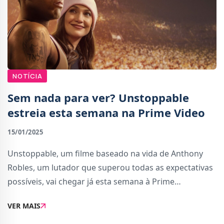
NOTÍCIA
Sem nada para ver? Unstoppable
estreia esta semana na Prime Video
15/01/2025
Unstoppable, um filme baseado na vida de Anthony
Robles, um lutador que superou todas as expectativas
possíveis, vai chegar já esta semana à Prime
Video.Inspirado no livro &quot;Unstoppable: From
VER MAIS
Underdog to Undefeated: How I Became a
Champion&quo