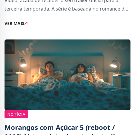
Video, acaba de receber o seu trailer oficial para a
terceira temporada. A série é baseada no romance de
Lee Child, &quot;The Inducer&quot;.Após o enorme
VER MAIS
sucesso nas audiências da segunda tempor
NOTÍCIA
Morangos com Açúcar 5 (reboot /