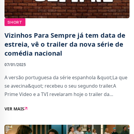
SHORT
Vizinhos Para Sempre já tem data de
estreia, vê o trailer da nova série de
comédia nacional
07/01/2025
A versão portuguesa da série espanhola &quot;La que
se avecina&quot; recebeu o seu segundo trailer.A
Prime Video e a TVI revelaram hoje o trailer da
primeira temporada de &quot;Vizinhos para
VER MAIS
Sempre&quot; juntamente com a data de estreia.A
história