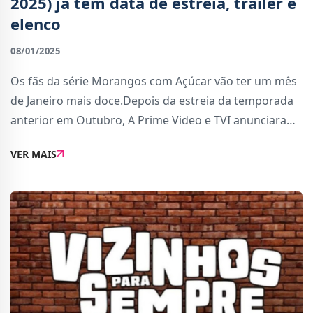
2025) já tem data de estreia, trailer e
elenco
08/01/2025
Os fãs da série Morangos com Açúcar vão ter um mês
de Janeiro mais doce.Depois da estreia da temporada
anterior em Outubro, A Prime Video e TVI anunciaram
hoje a 5ª Temporada da versão renovada de Morangos
VER MAIS
com Açúcar. A estreia de Morangos