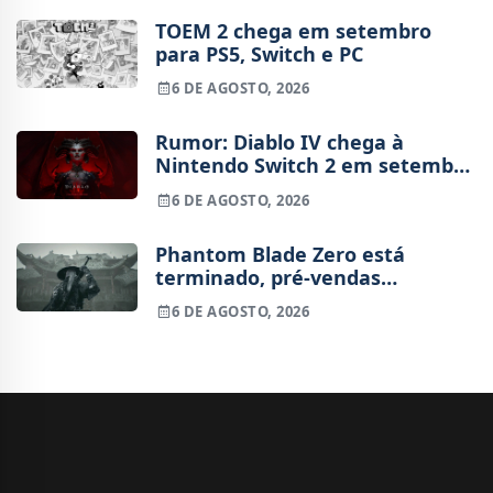
TOEM 2 chega em setembro
para PS5, Switch e PC
6 DE AGOSTO, 2026
Rumor: Diablo IV chega à
Nintendo Switch 2 em setembro
e vai custar o preço de um jogo
6 DE AGOSTO, 2026
novo
Phantom Blade Zero está
terminado, pré-vendas
começam na próxima semana
6 DE AGOSTO, 2026