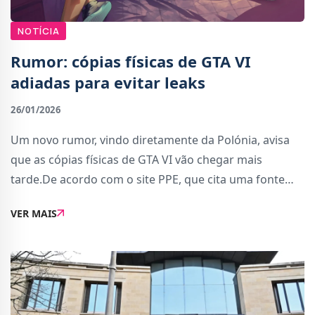
NOTÍCIA
Rumor: cópias físicas de GTA VI
adiadas para evitar leaks
26/01/2026
Um novo rumor, vindo diretamente da Polónia, avisa
que as cópias físicas de GTA VI vão chegar mais
tarde.De acordo com o site PPE, que cita uma fonte
anterior que no passado revelou a versão PS5 de
VER MAIS
Microsoft Flight Simulator 2024 e a data de Son