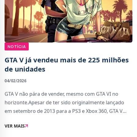
NOTÍCIA
GTA V já vendeu mais de 225 milhões
de unidades
04/02/2026
GTA V não pára de vender, mesmo com GTA VI no
horizonte.Apesar de ter sido originalmente lançado
em setembro de 2013 para a PS3 e Xbox 360, GTA V
continua a mostrar uma longevidade impressionante.
VER MAIS
As versões lançadas posteriormente para PC, PS4,