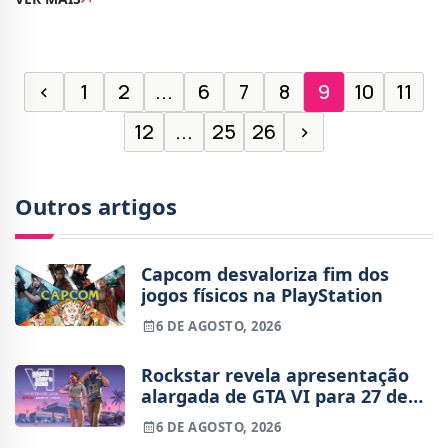
por uma avaria num dos sistemas de aquecimento
‹
1
2
...
6
7
8
9
10
11
12
...
25
26
›
Outros artigos
Capcom desvaloriza fim dos
jogos físicos na PlayStation
6 DE AGOSTO, 2026
Rockstar revela apresentação
alargada de GTA VI para 27 de
agosto
6 DE AGOSTO, 2026