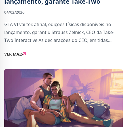
lançamento, garante Take-Two
04/02/2026
GTA VI vai ter, afinal, edições físicas disponíveis no
lançamento, garantiu Strauss Zelnick, CEO da Take-
Two Interactive.As declarações do CEO, emitidas
ontem na divulgação dos resultados trimestrais da
VER MAIS
editora, vêm contrariar um rumor ante