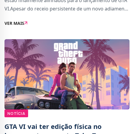
estão finalmente alinhados para o lançamento de GTA
VI.Apesar do receio persistente de um novo adiamento
entre os fãs, os planos da Take-Two Interactive
VER MAIS
mostram que a editora está confiante na
NOTÍCIA
GTA VI vai ter edição física no