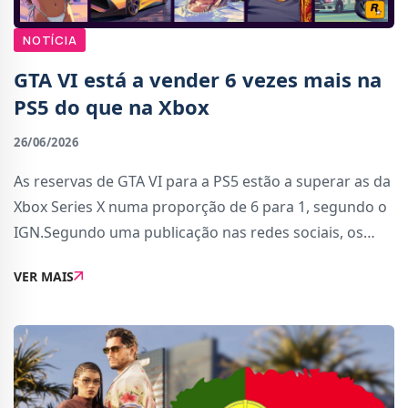
NOTÍCIA
GTA VI está a vender 6 vezes mais na
PS5 do que na Xbox
26/06/2026
As reservas de GTA VI para a PS5 estão a superar as da
Xbox Series X numa proporção de 6 para 1, segundo o
IGN.Segundo uma publicação nas redes sociais, os
números são surpreendentes mesmo tendo em conta
VER MAIS
o histórico de vendas das duas consola