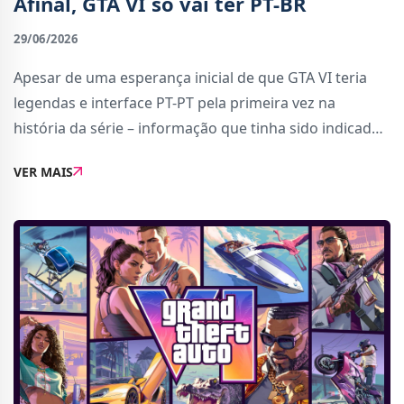
Afinal, GTA VI só vai ter PT-BR
29/06/2026
Apesar de uma esperança inicial de que GTA VI teria
legendas e interface PT-PT pela primeira vez na
história da série – informação que tinha sido indicada
na página do jogo na Xbox – novas informações
VER MAIS
indicam que se trata apenas de um err