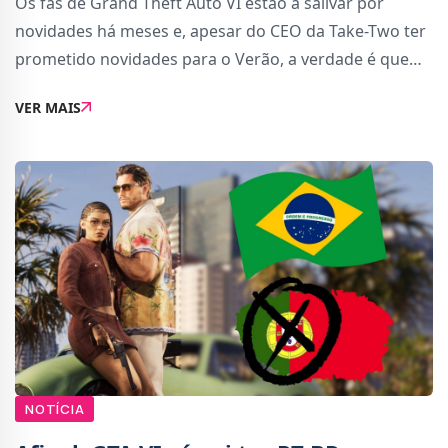
Os fãs de Grand Theft Auto VI estão a salivar por
novidades há meses e, apesar do CEO da Take-Two ter
prometido novidades para o Verão, a verdade é que
até agora, as novidades resumiram-se apenas à capa
VER MAIS
do jogo, confirmação de preço e algu
NOTÍCIA