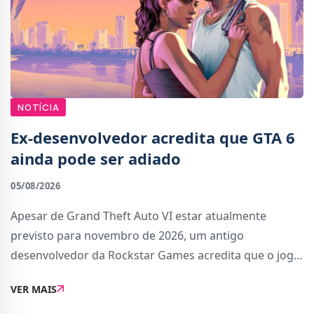
NOTÍCIA
Ex-desenvolvedor acredita que GTA 6
ainda pode ser adiado
05/08/2026
Apesar de Grand Theft Auto VI estar atualmente
previsto para novembro de 2026, um antigo
desenvolvedor da Rockstar Games acredita que o jogo
ainda poderá sofrer um novo adiamento.Numa
VER MAIS
entrevista ao Indy100, Mike York, que trabalhou
anteriormente na