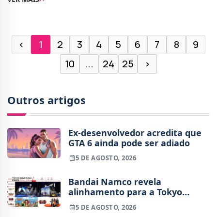
PT).Oficialmente, a Rockstar Games ainda
‹
1
2
3
4
5
6
7
8
9
10
...
24
25
›
Outros artigos
Ex-desenvolvedor acredita que
GTA 6 ainda pode ser adiado
5 DE AGOSTO, 2026
Bandai Namco revela
alinhamento para a Tokyo
Game Show 2026
5 DE AGOSTO, 2026