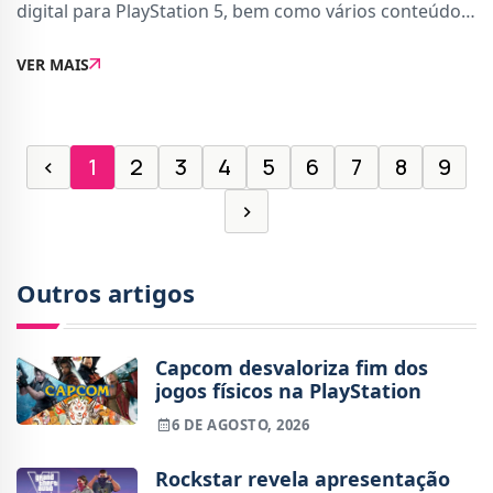
digital para PlayStation 5, bem como vários conteúdos
adicionais para personalização e progressão. O jogo
VER MAIS
tem lançamento marcado para
‹
1
2
3
4
5
6
7
8
9
›
Outros artigos
Capcom desvaloriza fim dos
jogos físicos na PlayStation
6 DE AGOSTO, 2026
Rockstar revela apresentação