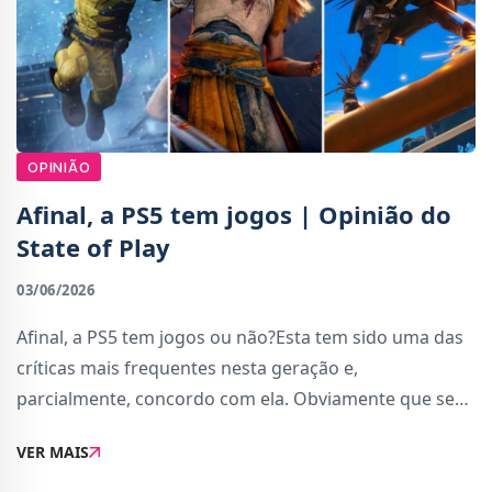
OPINIÃO
Afinal, a PS5 tem jogos | Opinião do
State of Play
03/06/2026
Afinal, a PS5 tem jogos ou não?Esta tem sido uma das
críticas mais frequentes nesta geração e,
parcialmente, concordo com ela. Obviamente que se
trata de um exagero, pois a consola tem jogos —
VER MAIS
sobretudo se considerarmos a quantidade de lançame