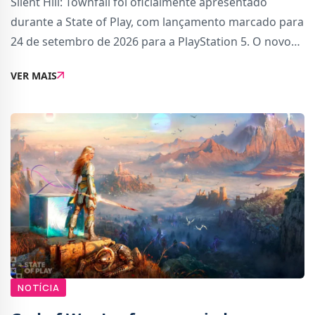
Silent Hill: Townfall foi oficialmente apresentado
durante a State of Play, com lançamento marcado para
24 de setembro de 2026 para a PlayStation 5. O novo
capítulo da série da Konami continua a tradição anual
VER MAIS
de lançamentos da franquia no outo
NOTÍCIA