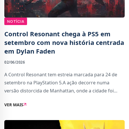
NOTÍCIA
Control Resonant chega à PS5 em
setembro com nova história centrada
em Dylan Faden
02/06/2026
A Control Resonant tem estreia marcada para 24 de
setembro na PlayStation 5.A ação decorre numa
versão distorcida de Manhattan, onde a cidade foi
transformada por fenómenos “resonantes” que
VER MAIS
alteram edifícios, espaços e até a própria perce