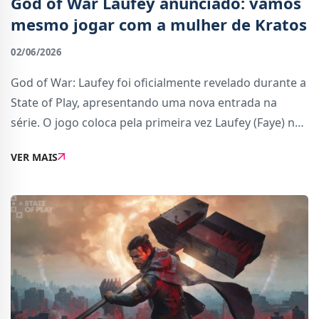
God of War Laufey anunciado: vamos
mesmo jogar com a mulher de Kratos
02/06/2026
God of War: Laufey foi oficialmente revelado durante a
State of Play, apresentando uma nova entrada na
série. O jogo coloca pela primeira vez Laufey (Faye) no
centro da narrativa, numa história que decorre após a
VER MAIS
sua morte, onde explora uma nova d