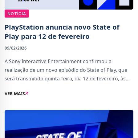
NOTÍCIA
PlayStation anuncia novo State of
Play para 12 de fevereiro
09/02/2026
A Sony Interactive Entertainment confirmou a
realização de um novo episódio do State of Play, que
será transmitido quinta-feira, dia 12 de fevereiro, às
22h00 (hora de Portugal continental).A apresentação
VER MAIS
poderá ser acompanhada em direto atra