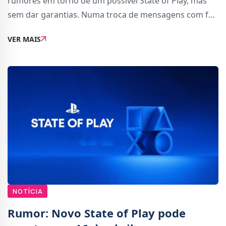
rumores em torno de um possível State of Play, mas
sem dar garantias. Numa troca de mensagens com fãs
nas redes sociais, afirmou que, até ao momento, não
VER MAIS
tem confirmação de que o evento vá acon
NOTÍCIA
Rumor: Novo State of Play pode