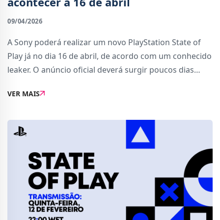
acontecer a 16 de abril
09/04/2026
A Sony poderá realizar um novo PlayStation State of
Play já no dia 16 de abril, de acordo com um conhecido
leaker. O anúncio oficial deverá surgir poucos dias
antes, seguindo a estratégia habitual da empresa.O
VER MAIS
evento surge numa altura importante