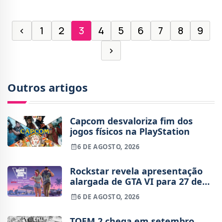
‹
1
2
3
4
5
6
7
8
9
›
Outros artigos
Capcom desvaloriza fim dos
jogos físicos na PlayStation
6 DE AGOSTO, 2026
Rockstar revela apresentação
alargada de GTA VI para 27 de
agosto
6 DE AGOSTO, 2026
TOEM 2 chega em setembro