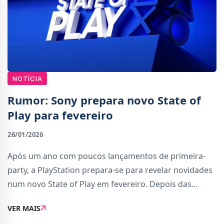
NOTÍCIA
Rumor: Sony prepara novo State of
Play para fevereiro
26/01/2026
Após um ano com poucos lançamentos de primeira-
party, a PlayStation prepara-se para revelar novidades
num novo State of Play em fevereiro. Depois das
críticas ao catálogo limitado do ano passado, o novo
VER MAIS
evento surge de forma a mostrar os títulos