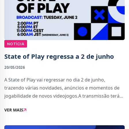
NOTÍCIA
State of Play regressa a 2 de junho
20/05/2026
A State of Play vai regressar no dia 2 de junho,
trazendo várias novidades, anúncios e momentos de
jogabilidade de novos videojogos.A transmissão terá
uma duração de 60 minutos, com conteúdos de
VER MAIS
diferentes estúdios e destaque para novas infor