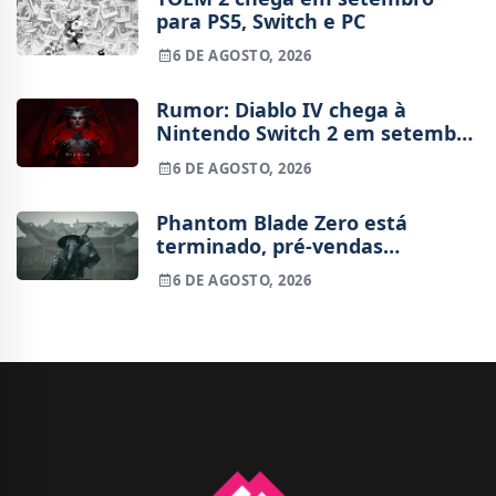
para PS5, Switch e PC
6 DE AGOSTO, 2026
Rumor: Diablo IV chega à
Nintendo Switch 2 em setembro
e vai custar o preço de um jogo
6 DE AGOSTO, 2026
novo
Phantom Blade Zero está
terminado, pré-vendas
começam na próxima semana
6 DE AGOSTO, 2026