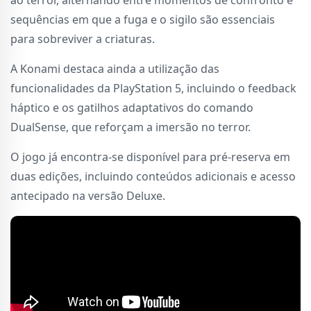
ao terror, alternando entre momentos de confronto e
sequências em que a fuga e o sigilo são essenciais
para sobreviver a criaturas.
A Konami destaca ainda a utilização das
funcionalidades da PlayStation 5, incluindo o feedback
háptico e os gatilhos adaptativos do comando
DualSense, que reforçam a imersão no terror.
O jogo já encontra-se disponível para pré-reserva em
duas edições, incluindo conteúdos adicionais e acesso
antecipado na versão Deluxe.