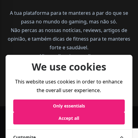
A tua plataforma para te manteres a par do que se
passa no mundo do gaming, mas não só.
Não percas as nossas notícias, reviews, artigos de
opinião, e também dicas de fitness para te manteres
forte e saudável.
Vive melhor, joga melhor.
We use cookies
This website uses cookies in order to enhance
the overall user experience.
Only essentials
Accept all
Política de
Termos e
Business
Privacidade
Condições
Customize