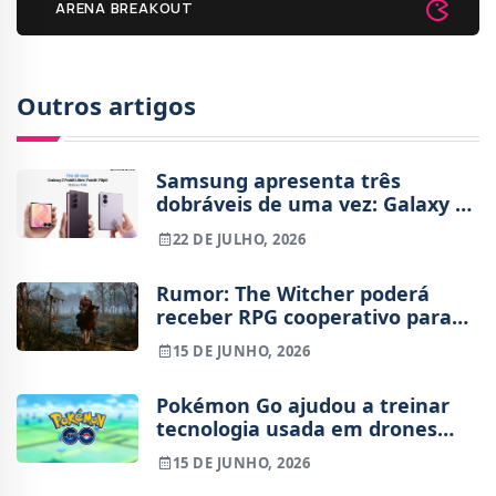
ARENA BREAKOUT
Outros artigos
Samsung apresenta três
dobráveis de uma vez: Galaxy Z
Fold8 Ultra, Fold8 e Flip8. Eis os
22 DE JULHO, 2026
preços e novidades
Rumor: The Witcher poderá
receber RPG cooperativo para
PC e smartphones
15 DE JUNHO, 2026
Pokémon Go ajudou a treinar
tecnologia usada em drones
militares, revela investigação
15 DE JUNHO, 2026