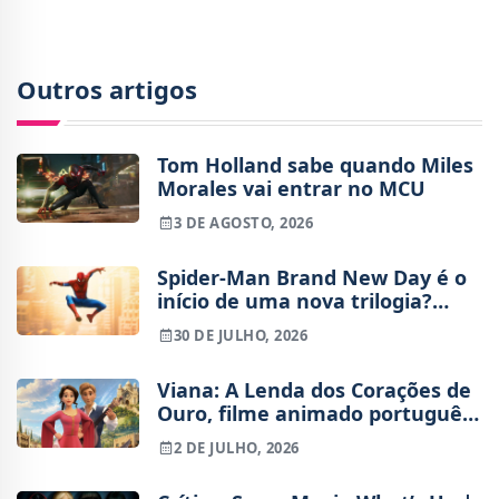
Outros artigos
Tom Holland sabe quando Miles
Morales vai entrar no MCU
3 DE AGOSTO, 2026
Spider-Man Brand New Day é o
início de uma nova trilogia?
Tudo o que sabemos sobre o
30 DE JULHO, 2026
futuro do Peter Parker de Tom
Holland
Viana: A Lenda dos Corações de
Ouro, filme animado português,
já tem trailer
2 DE JULHO, 2026