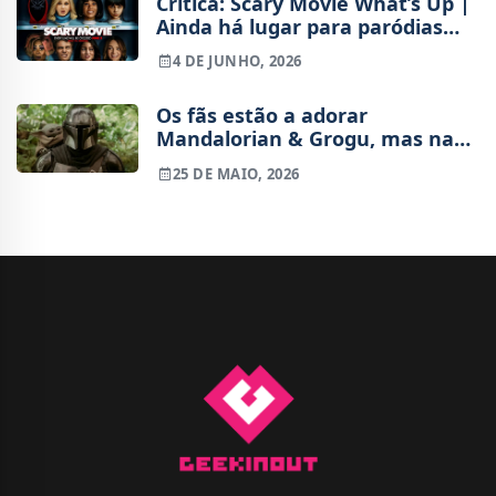
Crítica: Scary Movie What’s Up |
Ainda há lugar para paródias
em 2026?
4 DE JUNHO, 2026
Os fãs estão a adorar
Mandalorian & Grogu, mas nas
bilheteiras é pior do que Solo
25 DE MAIO, 2026