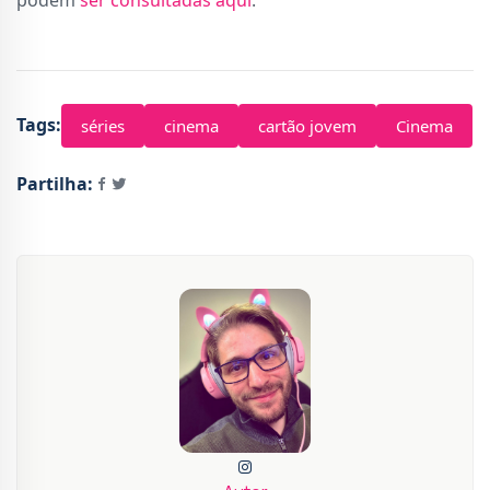
Tags:
séries
cinema
cartão jovem
Cinema
Partilha: