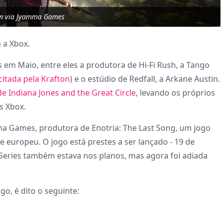
m via Jyamma Games
 a Xbox.
 em Maio, entre eles a produtora de Hi-Fi Rush, a Tango
citada pela Krafton
) e o estúdio de Redfall, a Arkane Austin.
e Indiana Jones and the Great Circle
, levando os próprios
as Xbox.
mma Games, produtora de Enotria: The Last Song, um jogo
o e europeu. O jogo está prestes a ser lançado - 19 de
 Series também estava nos planos, mas agora foi adiada
ogo, é dito o seguinte: