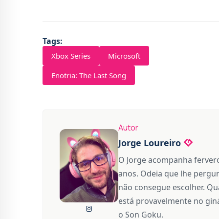
Tags:
Xbox Series
Microsoft
Enotria: The Last Song
Autor
Jorge Loureiro
O Jorge acompanha fervero
anos. Odeia que lhe pergun
não consegue escolher. Qua
está provavelmente no giná
o Son Goku.