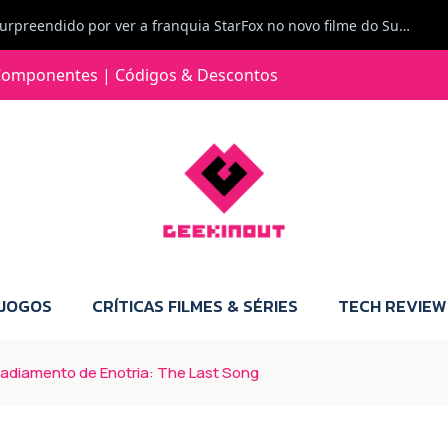
Jorge Loureiro | Fearme diz: A versão da Switch 2 tem censura... mas também não perdes muito.
omponentes | Códigos & Descontos
e com vontade para comprar para a Switch 2 :P
Jorge Loureiro | Fearme diz: Boas, obrigado pelo teu comentário. Talvez seja verdade que a Microsoft está a tentar redefinir o futuro dos jogos, mas para uma marca que já trocou de estratégia tantas vezes, é difícil acreditar em mais uma virada de direção. Basta lembrar do Kinect, da aposta no cloud gaming, ou mesmo do discurso de que os exclusivos eram "essenciais": todas essas promessas acabaram por perder força com o tempo. Além disso, há um ponto chave que estás a ignorar: as consolas Xbox. Está à vista que foram praticamente abandonadas. Quem comprou uma Xbox Series X a pensar que ia ser a máquina indispensável para jogar exclusivos, ficou a arder, porque hoje esses jogos chegam também ao PC e, cada vez mais, até à concorrência. Isso mina a identidade da marca e enfraquece a confiança dos jogadores. A PlayStation até pode estar a lançar alguns jogos na Xbox como o Helldivers 2, mas não é o catálogo inteiro. Desta forma, as consolas PS5 continuam a ter valor.
 JOGOS
CRÍTICAS FILMES & SÉRIES
TECH REVIEW
adiamento de Enotria: The Last Song