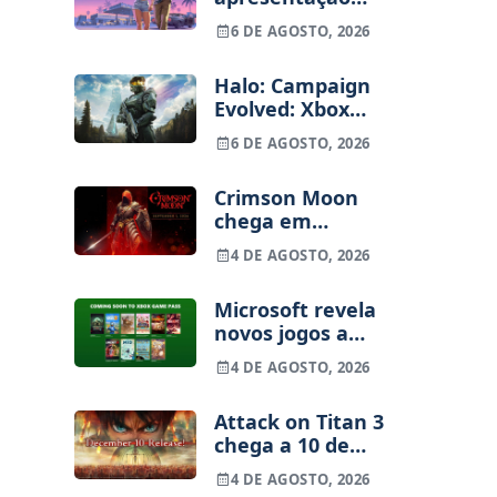
alargada de GTA
6 DE AGOSTO, 2026
VI para 27 de
agosto
Halo: Campaign
Evolved: Xbox
despede
6 DE AGOSTO, 2026
funcionários uma
semana após o
Crimson Moon
lançamento
chega em
setembro para
4 DE AGOSTO, 2026
consolas e PC
Microsoft revela
novos jogos a
caminho do Xbox
4 DE AGOSTO, 2026
Game Pass em
agosto
Attack on Titan 3
chega a 10 de
dezembro para
4 DE AGOSTO, 2026
consolas e PC