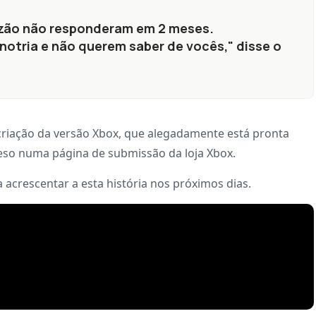
azão não responderam em 2 meses.
otria e não querem saber de vocês," disse o
 criação da versão Xbox, que alegadamente está pronta
reso numa página de submissão da loja Xbox.
acrescentar a esta história nos próximos dias.