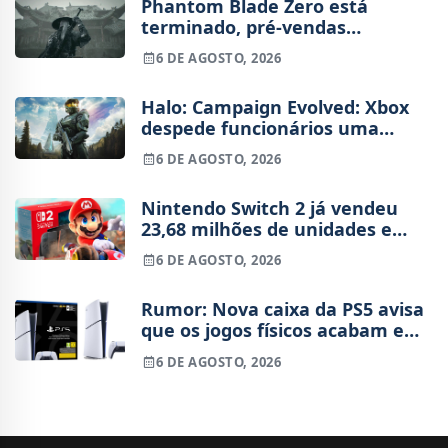
Phantom Blade Zero está
terminado, pré-vendas
começam na próxima semana
6 DE AGOSTO, 2026
Halo: Campaign Evolved: Xbox
despede funcionários uma
semana após o lançamento
6 DE AGOSTO, 2026
Nintendo Switch 2 já vendeu
23,68 milhões de unidades e
está 4 milhões à frente da
6 DE AGOSTO, 2026
Switch original no mesmo
período
Rumor: Nova caixa da PS5 avisa
que os jogos físicos acabam em
2028
6 DE AGOSTO, 2026