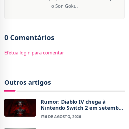
o Son Goku.
0 Comentários
Efetua login para comentar
Outros artigos
Rumor: Diablo IV chega à
Nintendo Switch 2 em setembro
e vai custar o preço de um jogo
6 DE AGOSTO, 2026
novo