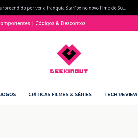
Carlos Ferreira diz: Fiquei surpreendido por ver a franquia StarFox no novo filme do Super Mario Galaxy - O filme. Boa! O tema de espaço está de novo na moda.
Jorge Loureiro | Fearme diz: A versão da Switch 2 tem censura... mas também não perdes muito.
omponentes | Códigos & Descontos
e com vontade para comprar para a Switch 2 :P
Jorge Loureiro | Fearme diz: Boas, obrigado pelo teu comentário. Talvez seja verdade que a Microsoft está a tentar redefinir o futuro dos jogos, mas para uma marca que já trocou de estratégia tantas vezes, é difícil acreditar em mais uma virada de direção. Basta lembrar do Kinect, da aposta no cloud gaming, ou mesmo do discurso de que os exclusivos eram "essenciais": todas essas promessas acabaram por perder força com o tempo. Além disso, há um ponto chave que estás a ignorar: as consolas Xbox. Está à vista que foram praticamente abandonadas. Quem comprou uma Xbox Series X a pensar que ia ser a máquina indispensável para jogar exclusivos, ficou a arder, porque hoje esses jogos chegam também ao PC e, cada vez mais, até à concorrência. Isso mina a identidade da marca e enfraquece a confiança dos jogadores. A PlayStation até pode estar a lançar alguns jogos na Xbox como o Helldivers 2, mas não é o catálogo inteiro. Desta forma, as consolas PS5 continuam a ter valor.
 JOGOS
CRÍTICAS FILMES & SÉRIES
TECH REVIEW