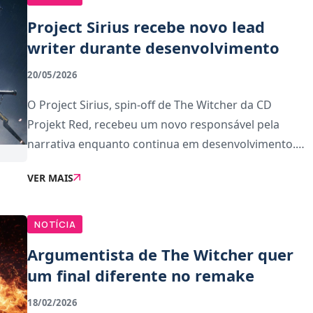
Project Sirius recebe novo lead
writer durante desenvolvimento
20/05/2026
O Project Sirius, spin-off de The Witcher da CD
Projekt Red, recebeu um novo responsável pela
narrativa enquanto continua em desenvolvimento.O
novo lead writer é Kwan Perng, antigo designer
VER MAIS
narrativo da Bungie, onde trabalhou em Destiny 2 e
nas exp
NOTÍCIA
Argumentista de The Witcher quer
um final diferente no remake
18/02/2026