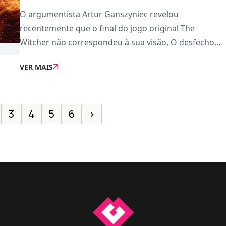
O argumentista Artur Ganszyniec revelou
recentemente que o final do jogo original The
Witcher não correspondeu à sua visão. O desfecho
em CG, que prepara os acontecimentos de The
VER MAIS
Witcher 2, foi decidido pela direção sem informar os
escritores. O
3
4
5
6
›