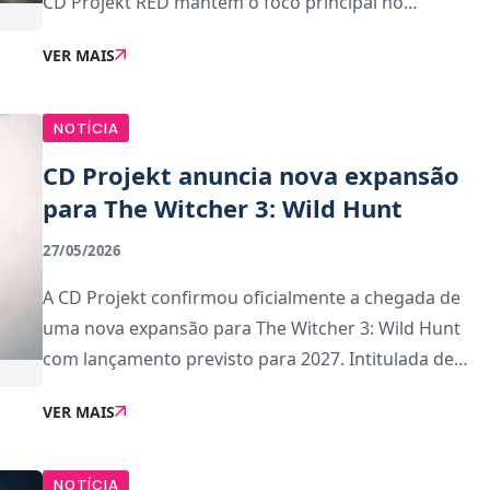
CD Projekt RED mantém o foco principal no
desenvolvimento de The Witcher 4, um dos RPG mais
VER MAIS
aguardados dos próximos anos.A expectativa em
torno do jogo
NOTÍCIA
CD Projekt anuncia nova expansão
para The Witcher 3: Wild Hunt
27/05/2026
A CD Projekt confirmou oficialmente a chegada de
uma nova expansão para The Witcher 3: Wild Hunt
com lançamento previsto para 2027. Intitulada de
Songs of the Past, o novo conteúdo marca o
VER MAIS
regresso de Geralt de Rivia numa nova aventura e
está a s
NOTÍCIA