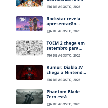
dos jogos físicos
6 DE AGOSTO, 2026
na PlayStation
Rockstar revela
apresentação
alargada de GTA
6 DE AGOSTO, 2026
VI para 27 de
agosto
TOEM 2 chega em
setembro para
PS5, Switch e PC
6 DE AGOSTO, 2026
Rumor: Diablo IV
chega à Nintendo
Switch 2 em
6 DE AGOSTO, 2026
setembro e vai
custar o preço de
Phantom Blade
um jogo novo
Zero está
terminado, pré-
6 DE AGOSTO, 2026
vendas começam