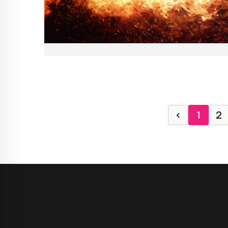
‹
1
2