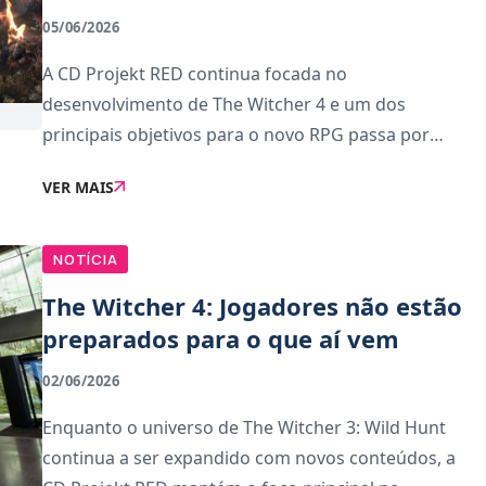
05/06/2026
A CD Projekt RED continua focada no
desenvolvimento de The Witcher 4 e um dos
principais objetivos para o novo RPG passa por
elevar significativamente a qualidade do sistema de
VER MAIS
combate. O estúdio pretende oferecer confrontos
mais dinâmicos e evolu�
NOTÍCIA
The Witcher 4: Jogadores não estão
preparados para o que aí vem
02/06/2026
Enquanto o universo de The Witcher 3: Wild Hunt
continua a ser expandido com novos conteúdos, a