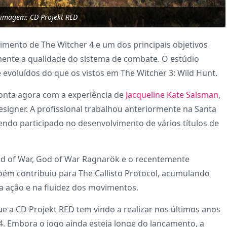
 imagem: CD Projekt RED
imento de The Witcher 4 e um dos principais objetivos
amente a qualidade do sistema de combate. O estúdio
evoluídos do que os vistos em The Witcher 3: Wild Hunt.
 conta agora com a experiência de
Jacqueline Kate Salsman
,
signer. A profissional trabalhou anteriormente na Santa
ndo participado no desenvolvimento de vários títulos de
d of War, God of War Ragnarök e o recentemente
bém contribuiu para The Callisto Protocol, acumulando
a ação e na fluidez dos movimentos.
ue a CD Projekt RED tem vindo a realizar nos últimos anos
4. Embora o jogo ainda esteja longe do lançamento, a