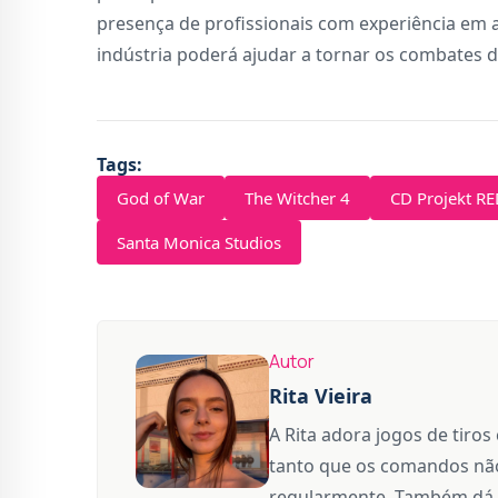
presença de profissionais com experiência em 
indústria poderá ajudar a tornar os combates d
Tags:
God of War
The Witcher 4
CD Projekt R
Santa Monica Studios
Autor
Rita Vieira
A Rita adora jogos de tiros
tanto que os comandos não
regularmente. Também dá 