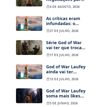
Kratos na série
4 DE AGOSTO, 2026
God of War da
Amazon
As críticas eram
infundadas: o
próximo God of
27 DE JULHO, 2026
War com Kratos
liga-se
Série God of War
diretamente à
vai ter que trocar
história de Laufey
ator principal
17 DE JULHO, 2026
devido a lesão
God of War Laufey
ainda vai ter
edição em disco
13 DE JULHO, 2026
God of War Laufey
soma mais likes
no Youtube do
5 DE JUNHO, 2026
que God of War