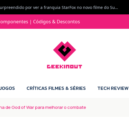
Carlos Ferreira diz: Fiquei surpreendido por ver a franquia StarFox no novo filme do Super Mario Galaxy - O filme. Boa! O tema de espaço está de novo na moda.
Jorge Loureiro | Fearme diz: A versão da Switch 2 tem censura... mas também não perdes muito.
omponentes | Códigos & Descontos
e com vontade para comprar para a Switch 2 :P
Jorge Loureiro | Fearme diz: Boas, obrigado pelo teu comentário. Talvez seja verdade que a Microsoft está a tentar redefinir o futuro dos jogos, mas para uma marca que já trocou de estratégia tantas vezes, é difícil acreditar em mais uma virada de direção. Basta lembrar do Kinect, da aposta no cloud gaming, ou mesmo do discurso de que os exclusivos eram "essenciais": todas essas promessas acabaram por perder força com o tempo. Além disso, há um ponto chave que estás a ignorar: as consolas Xbox. Está à vista que foram praticamente abandonadas. Quem comprou uma Xbox Series X a pensar que ia ser a máquina indispensável para jogar exclusivos, ficou a arder, porque hoje esses jogos chegam também ao PC e, cada vez mais, até à concorrência. Isso mina a identidade da marca e enfraquece a confiança dos jogadores. A PlayStation até pode estar a lançar alguns jogos na Xbox como o Helldivers 2, mas não é o catálogo inteiro. Desta forma, as consolas PS5 continuam a ter valor.
 JOGOS
CRÍTICAS FILMES & SÉRIES
TECH REVIEW
ana de God of War para melhorar o combate