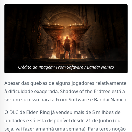
Crédito da imagem: From Software / Bandai Namco
Apesar das queixas de alguns jogadores relativamente
à dificuldade exagerada, Shadow of the Erdtree está a
ser um sucesso para a From Software e Bandai Namco.
O DLC de Elden Ring já vendeu mais de 5 milhões de
unidades e só está disponível desde 21 de Junho (ou
seja, vai fazer amanhã uma semana). Para teres noção