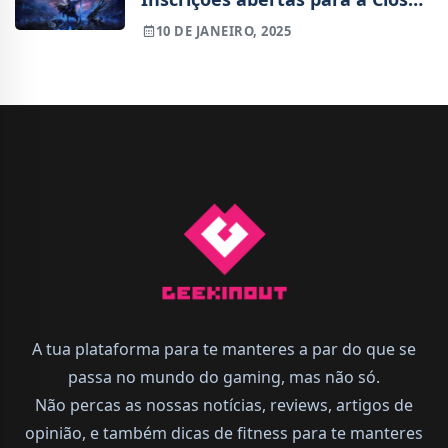
Network Test, confere também
10 DE JANEIRO, 2025
os horários
A tua plataforma para te manteres a par do que se
passa no mundo do gaming, mas não só.
Não percas as nossas notícias, reviews, artigos de
opinião, e também dicas de fitness para te manteres