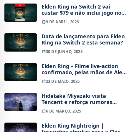
Elden Ring na Switch 2 vai
custar $79 e não inclui jogo no
cartucho
9 DE ABRIL, 2026
Data de lançamento para Elden
Ring na Switch 2 esta semana?
30 DE JUNHO, 2025
Elden Ring – Filme live-action
confirmado, pelas mãos de Alex
Garland
23 DE MAIO, 2025
Hidetaka Miyazaki visita
Tencent e reforça rumores
sobre Elden Ring Mobile
6 DE MARÇO, 2025
Elden Ring Nightreign |
Inscrições abertas para a Closed