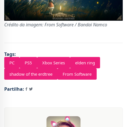
Crédito da imagem: From Software / Bandai Namco
Tags:
PC
PS5
Xbox Series
elden ring
shadow of the erdtree
From Software
Partilha: