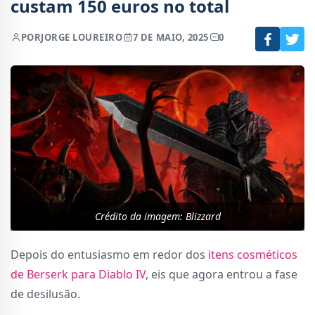
custam 150 euros no total
POR
JORGE LOUREIRO
7 DE MAIO, 2025
0
Crédito da imagem: Blizzard
Depois do entusiasmo em redor dos
itens cosméticos
de Berserk para Diablo IV
, eis que agora entrou a fase
de desilusão.