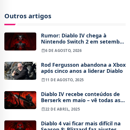
Outros artigos
Rumor: Diablo IV chega à
Nintendo Switch 2 em setembro
e vai custar o preço de um jogo
6 DE AGOSTO, 2026
novo
Rod Fergusson abandona a Xbox
após cinco anos a liderar Diablo
11 DE AGOSTO, 2025
Diablo IV recebe conteúdos de
Berserk em maio – vê todas as
armaduras e cosméticos
22 DE ABRIL, 2025
Diablo 4 vai ficar mais difícil na
Season 8: Blizzard faz ajustes na