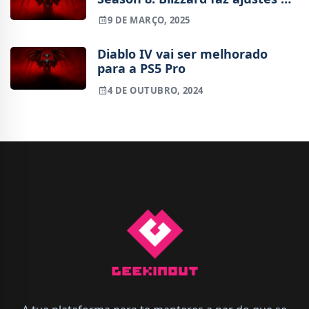
progressão e endgame
9 DE MARÇO, 2025
Diablo IV vai ser melhorado
para a PS5 Pro
4 DE OUTUBRO, 2024