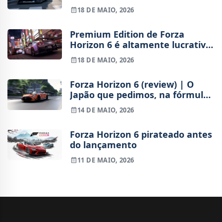
injusta
18 DE MAIO, 2026
Premium Edition de Forza
Horizon 6 é altamente lucrativa
para a Xbox
18 DE MAIO, 2026
Forza Horizon 6 (review) | O
Japão que pedimos, na fórmula
que já conhecemos
14 DE MAIO, 2026
Forza Horizon 6 pirateado antes
do lançamento
11 DE MAIO, 2026