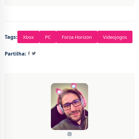
Tags:
Xbox
PC
Forza Horizon
Videojogos
Partilha: