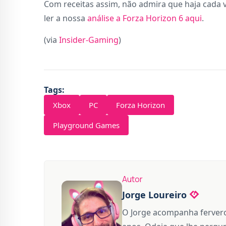
Com receitas assim, não admira que haja cada v
ler a nossa
análise a Forza Horizon 6 aqui
.
(via
Insider-Gaming
)
Tags:
Xbox
PC
Forza Horizon
Playground Games
Autor
Jorge Loureiro
O Jorge acompanha fervero