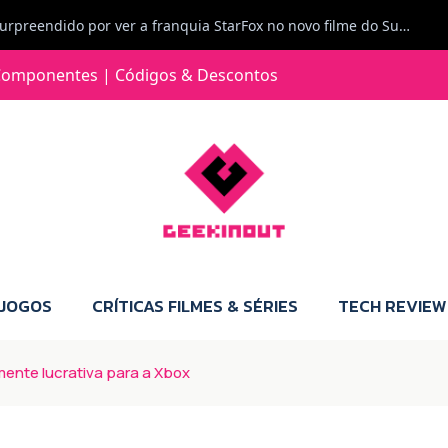
Jorge Loureiro | Fearme diz: A versão da Switch 2 tem censura... mas também não perdes muito.
e com vontade para comprar para a Switch 2 :P
omponentes | Códigos & Descontos
Jorge Loureiro | Fearme diz: Boas, obrigado pelo teu comentário. Talvez seja verdade que a Microsoft está a tentar redefinir o futuro dos jogos, mas para uma marca que já trocou de estratégia tantas vezes, é difícil acreditar em mais uma virada de direção. Basta lembrar do Kinect, da aposta no cloud gaming, ou mesmo do discurso de que os exclusivos eram "essenciais": todas essas promessas acabaram por perder força com o tempo. Além disso, há um ponto chave que estás a ignorar: as consolas Xbox. Está à vista que foram praticamente abandonadas. Quem comprou uma Xbox Series X a pensar que ia ser a máquina indispensável para jogar exclusivos, ficou a arder, porque hoje esses jogos chegam também ao PC e, cada vez mais, até à concorrência. Isso mina a identidade da marca e enfraquece a confiança dos jogadores. A PlayStation até pode estar a lançar alguns jogos na Xbox como o Helldivers 2, mas não é o catálogo inteiro. Desta forma, as consolas PS5 continuam a ter valor.
 JOGOS
CRÍTICAS FILMES & SÉRIES
TECH REVIEW
mente lucrativa para a Xbox