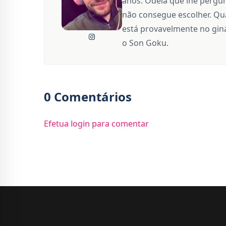
anos. Odeia que lhe pergun
não consegue escolher. Qua
está provavelmente no giná
o Son Goku.
0 Comentários
Efetua login para comentar