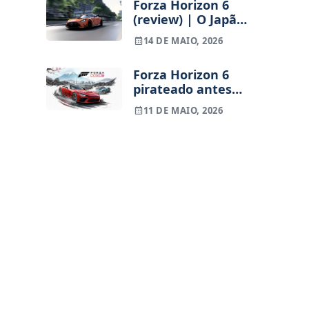
Forza Horizon 6
(review) | O Japão
que pedimos, na
14 DE MAIO, 2026
fórmula que já
conhecemos
Forza Horizon 6
pirateado antes
do lançamento
11 DE MAIO, 2026