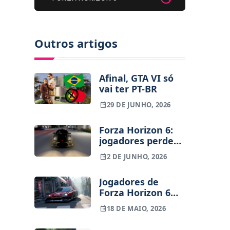
Outros artigos
Afinal, GTA VI só
vai ter PT-BR
29 DE JUNHO, 2026
Forza Horizon 6:
jogadores perdem
save com
2 DE JUNHO, 2026
centenas de horas
devido a erro
Jogadores de
Forza Horizon 6
queixam-se da IA
18 DE MAIO, 2026
artificial e injusta