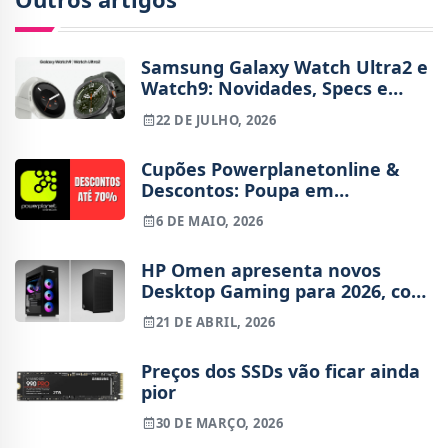
Samsung Galaxy Watch Ultra2 e
Watch9: Novidades, Specs e
Preços dos novos smartwatches
22 DE JULHO, 2026
Cupões Powerplanetonline &
Descontos: Poupa em
Tecnologia [Maio 2026]
6 DE MAIO, 2026
HP Omen apresenta novos
Desktop Gaming para 2026, com
RTX 5090 e 5080
21 DE ABRIL, 2026
Preços dos SSDs vão ficar ainda
pior
30 DE MARÇO, 2026