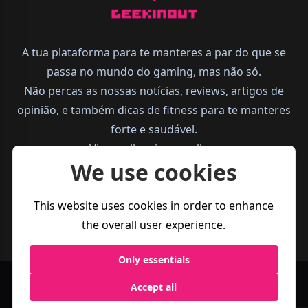
A tua plataforma para te manteres a par do que se
passa no mundo do gaming, mas não só.
Não percas as nossas notícias, reviews, artigos de
opinião, e também dicas de fitness para te manteres
forte e saudável.
Vive melhor, joga melhor.
We use cookies
This website uses cookies in order to enhance
the overall user experience.
Only essentials
Accept all
Política de
Termos e
Business
Privacidade
Condições