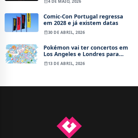
4 DE MAIO, 2026
Comic-Con Portugal regressa
em 2028 e já existem datas
30 DE ABRIL, 2026
Pokémon vai ter concertos em
Los Angeles e Londres para
promover convívio entre fãs
13 DE ABRIL, 2026