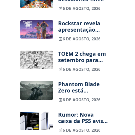
dos jogos físicos
6 DE AGOSTO, 2026
na PlayStation
Rockstar revela
apresentação
alargada de GTA
6 DE AGOSTO, 2026
VI para 27 de
agosto
TOEM 2 chega em
setembro para
PS5, Switch e PC
6 DE AGOSTO, 2026
Phantom Blade
Zero está
terminado, pré-
6 DE AGOSTO, 2026
vendas começam
na próxima
Rumor: Nova
semana
caixa da PS5 avisa
que os jogos
6 DE AGOSTO, 2026
físicos acabam em