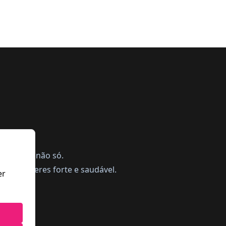
ing, mas não só.
a te manteres forte e saudável.
er