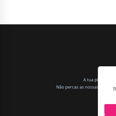
A tua plataform
Não percas as nossas notícias,
T