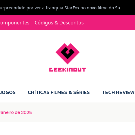
Carlos Ferreira diz: Fiquei surpreendido por ver a franquia StarFox no novo filme do Super Mario Galaxy - O filme. Boa! O tema de espaço está de novo na moda.
Jorge Loureiro | Fearme diz: A versão da Switch 2 tem censura... mas também não perdes muito.
omponentes | Códigos & Descontos
e com vontade para comprar para a Switch 2 :P
Jorge Loureiro | Fearme diz: Boas, obrigado pelo teu comentário. Talvez seja verdade que a Microsoft está a tentar redefinir o futuro dos jogos, mas para uma marca que já trocou de estratégia tantas vezes, é difícil acreditar em mais uma virada de direção. Basta lembrar do Kinect, da aposta no cloud gaming, ou mesmo do discurso de que os exclusivos eram "essenciais": todas essas promessas acabaram por perder força com o tempo. Além disso, há um ponto chave que estás a ignorar: as consolas Xbox. Está à vista que foram praticamente abandonadas. Quem comprou uma Xbox Series X a pensar que ia ser a máquina indispensável para jogar exclusivos, ficou a arder, porque hoje esses jogos chegam também ao PC e, cada vez mais, até à concorrência. Isso mina a identidade da marca e enfraquece a confiança dos jogadores. A PlayStation até pode estar a lançar alguns jogos na Xbox como o Helldivers 2, mas não é o catálogo inteiro. Desta forma, as consolas PS5 continuam a ter valor.
 JOGOS
CRÍTICAS FILMES & SÉRIES
TECH REVIEW
Janeiro de 2028