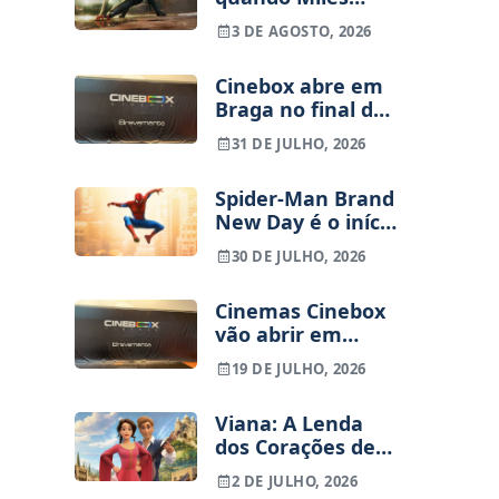
Morales vai entrar
3 DE AGOSTO, 2026
no MCU
Cinebox abre em
Braga no final de
Setembro – Vai
31 DE JULHO, 2026
haver sala IMAX?
Spider-Man Brand
New Day é o início
de uma nova
30 DE JULHO, 2026
trilogia? Tudo o
que sabemos
Cinemas Cinebox
sobre o futuro do
vão abrir em
Peter Parker de
Braga
Tom Holland
19 DE JULHO, 2026
Viana: A Lenda
dos Corações de
Ouro, filme
2 DE JULHO, 2026
animado