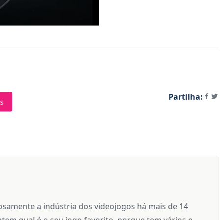
Partilha:
s
samente a indústria dos videojogos há mais de 14
tem qual é o seu jogo favorito, porque tem vários e