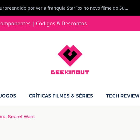
Carlos Ferreira diz: Fiquei surpreendido por ver a franquia StarFox no novo filme do Super Mario Galaxy - O filme. Boa! O tema de espaço está de novo na moda.
Jorge Loureiro | Fearme diz: A versão da Switch 2 tem censura... mas também não perdes muito.
omponentes | Códigos & Descontos
e com vontade para comprar para a Switch 2 :P
Jorge Loureiro | Fearme diz: Boas, obrigado pelo teu comentário. Talvez seja verdade que a Microsoft está a tentar redefinir o futuro dos jogos, mas para uma marca que já trocou de estratégia tantas vezes, é difícil acreditar em mais uma virada de direção. Basta lembrar do Kinect, da aposta no cloud gaming, ou mesmo do discurso de que os exclusivos eram "essenciais": todas essas promessas acabaram por perder força com o tempo. Além disso, há um ponto chave que estás a ignorar: as consolas Xbox. Está à vista que foram praticamente abandonadas. Quem comprou uma Xbox Series X a pensar que ia ser a máquina indispensável para jogar exclusivos, ficou a arder, porque hoje esses jogos chegam também ao PC e, cada vez mais, até à concorrência. Isso mina a identidade da marca e enfraquece a confiança dos jogadores. A PlayStation até pode estar a lançar alguns jogos na Xbox como o Helldivers 2, mas não é o catálogo inteiro. Desta forma, as consolas PS5 continuam a ter valor.
 JOGOS
CRÍTICAS FILMES & SÉRIES
TECH REVIEW
ers: Secret Wars