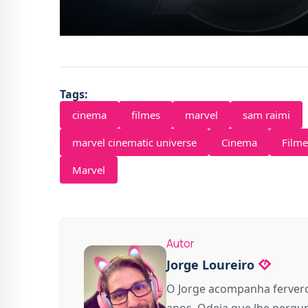
Tags:
cinema
filmes
marvel
sam raimi
marvel cinematic universe
Cinema
Filme
Marvel
Autor
Jorge Loureiro
O Jorge acompanha fervero
anos. Odeia que lhe pergun