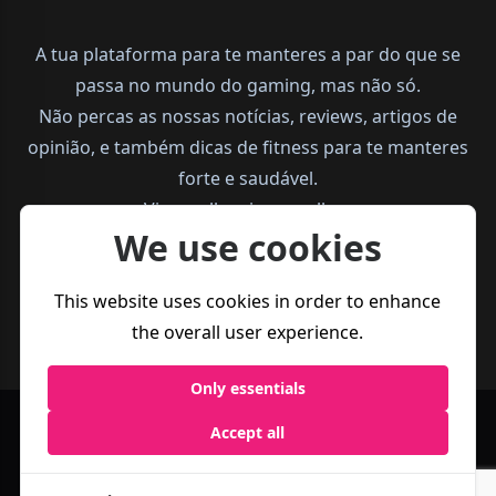
A tua plataforma para te manteres a par do que se
passa no mundo do gaming, mas não só.
Não percas as nossas notícias, reviews, artigos de
opinião, e também dicas de fitness para te manteres
forte e saudável.
Vive melhor, joga melhor.
We use cookies
This website uses cookies in order to enhance
the overall user experience.
Only essentials
Accept all
Política de
Termos e
Business
Privacidade
Condições