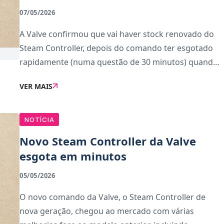
07/05/2026
A Valve confirmou que vai haver stock renovado do
Steam Controller, depois do comando ter esgotado
rapidamente (numa questão de 30 minutos) quando
ficou disponível. E desta vez vai haver medidas para
VER MAIS
controlar os scalpers.Para garantir que os scalp
NOTÍCIA
Novo Steam Controller da Valve
esgota em minutos
05/05/2026
O novo comando da Valve, o Steam Controller de
nova geração, chegou ao mercado com várias