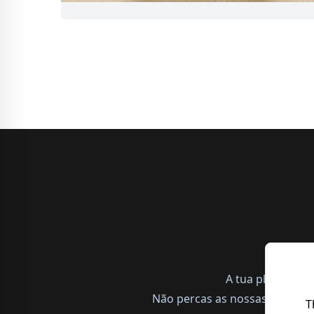
A tua plataform
Não percas as nossas notícias,
T