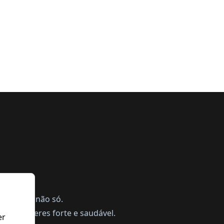
na próxima
semana
ing, mas não só.
a te manteres forte e saudável.
er