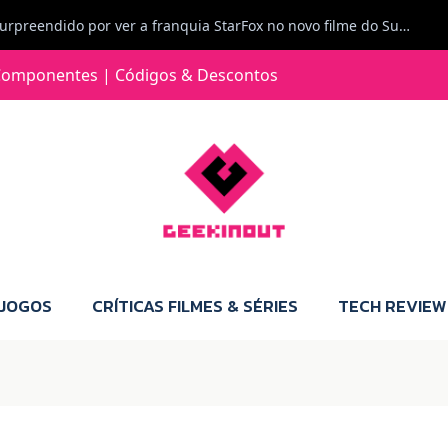
Carlos Ferreira diz: Fiquei surpreendido por ver a franquia StarFox no novo filme do Super Mario Galaxy - O filme. Boa! O tema de espaço está de novo na moda.
Jorge Loureiro | Fearme diz: A versão da Switch 2 tem censura... mas também não perdes muito.
omponentes | Códigos & Descontos
e com vontade para comprar para a Switch 2 :P
Jorge Loureiro | Fearme diz: Boas, obrigado pelo teu comentário. Talvez seja verdade que a Microsoft está a tentar redefinir o futuro dos jogos, mas para uma marca que já trocou de estratégia tantas vezes, é difícil acreditar em mais uma virada de direção. Basta lembrar do Kinect, da aposta no cloud gaming, ou mesmo do discurso de que os exclusivos eram "essenciais": todas essas promessas acabaram por perder força com o tempo. Além disso, há um ponto chave que estás a ignorar: as consolas Xbox. Está à vista que foram praticamente abandonadas. Quem comprou uma Xbox Series X a pensar que ia ser a máquina indispensável para jogar exclusivos, ficou a arder, porque hoje esses jogos chegam também ao PC e, cada vez mais, até à concorrência. Isso mina a identidade da marca e enfraquece a confiança dos jogadores. A PlayStation até pode estar a lançar alguns jogos na Xbox como o Helldivers 2, mas não é o catálogo inteiro. Desta forma, as consolas PS5 continuam a ter valor.
 JOGOS
CRÍTICAS FILMES & SÉRIES
TECH REVIEW