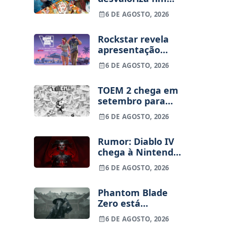
dos jogos físicos
6 DE AGOSTO, 2026
na PlayStation
Rockstar revela
apresentação
alargada de GTA
6 DE AGOSTO, 2026
VI para 27 de
agosto
TOEM 2 chega em
setembro para
PS5, Switch e PC
6 DE AGOSTO, 2026
Rumor: Diablo IV
chega à Nintendo
Switch 2 em
6 DE AGOSTO, 2026
setembro e vai
custar o preço de
Phantom Blade
um jogo novo
Zero está
terminado, pré-
6 DE AGOSTO, 2026
vendas começam