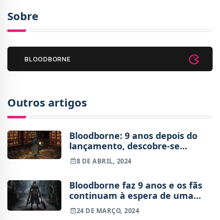
Sobre
BLOODBORNE
Outros artigos
Bloodborne: 9 anos depois do
lançamento, descobre-se
pequena área cortada
8 DE ABRIL, 2024
Bloodborne faz 9 anos e os fãs
continuam à espera de uma
sequela ou remake
24 DE MARÇO, 2024