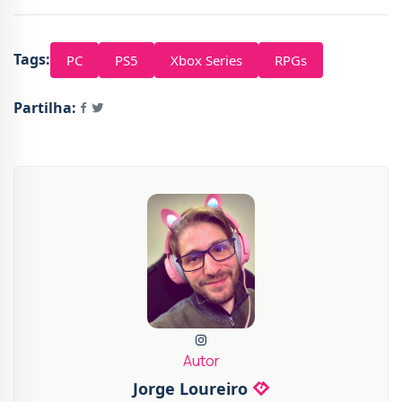
Tags:
PC
PS5
Xbox Series
RPGs
Partilha:
Autor
Jorge Loureiro