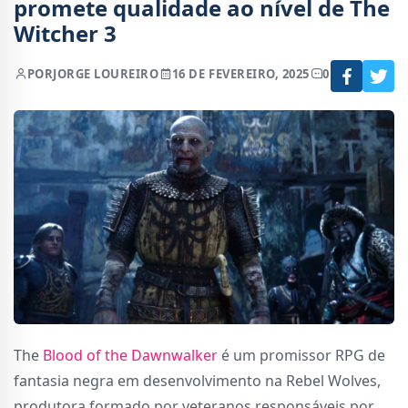
promete qualidade ao nível de The
Witcher 3
POR
JORGE LOUREIRO
16 DE FEVEREIRO, 2025
0
The
Blood of the Dawnwalker
é um promissor RPG de
fantasia negra em desenvolvimento na Rebel Wolves,
produtora formado por veteranos responsáveis por