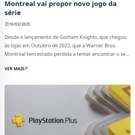
Montreal vai propor novo jogo da
série
10/02/2025
Desde o lançamento de Gotham Knights, que chegou
às lojas em Outubro de 2022, que a Warner Bros.
Montreal tem estado perdida a tentar encontrar o seu
próximo jogo para desenvolver.Este é o cenário dado
VER MAIS
por Jason Schreier, jornalista do Bloomberg