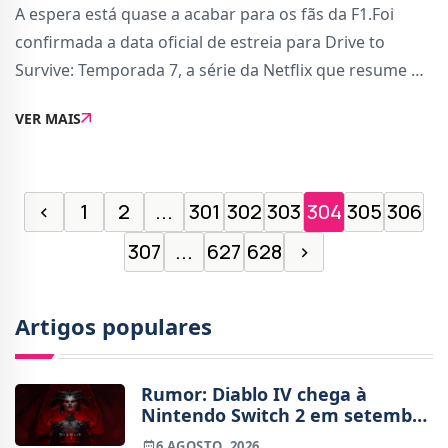
A espera está quase a acabar para os fãs da F1.Foi
confirmada a data oficial de estreia para Drive to
Survive: Temporada 7, a série da Netflix que resume o
que se passou na última temporada da F1 e que
VER MAIS
acompanha os dramas das equipas e pilotos ta
‹
1
2
...
301
302
303
304
305
306
307
...
627
628
›
Artigos populares
Rumor: Diablo IV chega à
Nintendo Switch 2 em setembro
e vai custar o preço de um jogo
6 AGOSTO, 2026