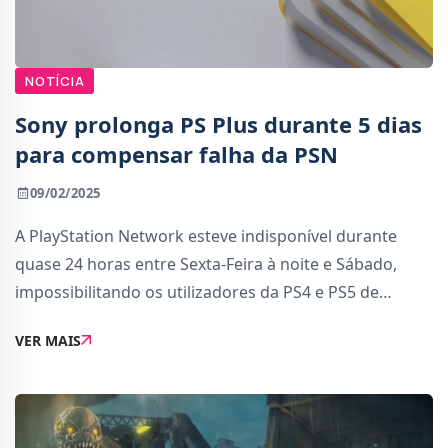
NOTÍCIA
Sony prolonga PS Plus durante 5 dias
para compensar falha da PSN
09/02/2025
A PlayStation Network esteve indisponível durante
quase 24 horas entre Sexta-Feira à noite e Sábado,
impossibilitando os utilizadores da PS4 e PS5 de
usufruírem dos seus jogos e dos serviços online.O
VER MAIS
erro, que deixou os jogadores preocupados com