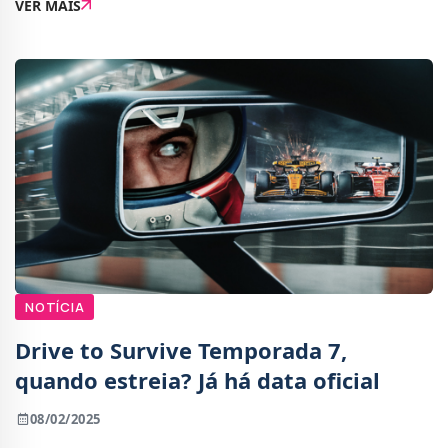
VER MAIS
consolas graças a Halo.O primeiro jogo, c
NOTÍCIA
Drive to Survive Temporada 7,
quando estreia? Já há data oficial
08/02/2025