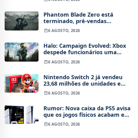
novo
Phantom Blade Zero está
terminado, pré-vendas
começam na próxima semana
6 AGOSTO, 2026
Halo: Campaign Evolved: Xbox
despede funcionários uma
semana após o lançamento
6 AGOSTO, 2026
Nintendo Switch 2 já vendeu
23,68 milhões de unidades e
está 4 milhões à frente da
6 AGOSTO, 2026
Switch original no mesmo
período
Rumor: Nova caixa da PS5 avisa
que os jogos físicos acabam em
2028
6 AGOSTO, 2026