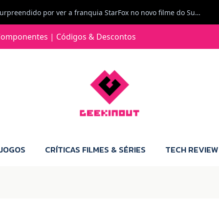
Carlos Ferreira diz: Fiquei surpreendido por ver a franquia StarFox no novo filme do Super Mario Galaxy - O filme. Boa! O tema de espaço está de novo na moda.
Jorge Loureiro | Fearme diz: A versão da Switch 2 tem censura... mas também não perdes muito.
omponentes | Códigos & Descontos
e com vontade para comprar para a Switch 2 :P
Jorge Loureiro | Fearme diz: Boas, obrigado pelo teu comentário. Talvez seja verdade que a Microsoft está a tentar redefinir o futuro dos jogos, mas para uma marca que já trocou de estratégia tantas vezes, é difícil acreditar em mais uma virada de direção. Basta lembrar do Kinect, da aposta no cloud gaming, ou mesmo do discurso de que os exclusivos eram "essenciais": todas essas promessas acabaram por perder força com o tempo. Além disso, há um ponto chave que estás a ignorar: as consolas Xbox. Está à vista que foram praticamente abandonadas. Quem comprou uma Xbox Series X a pensar que ia ser a máquina indispensável para jogar exclusivos, ficou a arder, porque hoje esses jogos chegam também ao PC e, cada vez mais, até à concorrência. Isso mina a identidade da marca e enfraquece a confiança dos jogadores. A PlayStation até pode estar a lançar alguns jogos na Xbox como o Helldivers 2, mas não é o catálogo inteiro. Desta forma, as consolas PS5 continuam a ter valor.
 JOGOS
CRÍTICAS FILMES & SÉRIES
TECH REVIEW