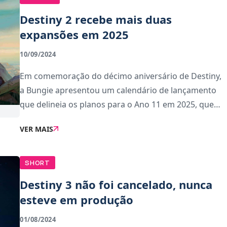
Destiny 2 recebe mais duas
expansões em 2025
10/09/2024
Em comemoração do décimo aniversário de Destiny,
a Bungie apresentou um calendário de lançamento
que delineia os planos para o Ano 11 em 2025, que
vai trazer mudanças importantes no modelo de
VER MAIS
conteúdo anual.O destaque principal é a chegada d
SHORT
Destiny 3 não foi cancelado, nunca
esteve em produção
01/08/2024