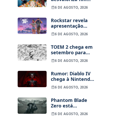
dos jogos físicos
6 DE AGOSTO, 2026
na PlayStation
Rockstar revela
apresentação
alargada de GTA
6 DE AGOSTO, 2026
VI para 27 de
agosto
TOEM 2 chega em
setembro para
PS5, Switch e PC
6 DE AGOSTO, 2026
Rumor: Diablo IV
chega à Nintendo
Switch 2 em
6 DE AGOSTO, 2026
setembro e vai
custar o preço de
Phantom Blade
um jogo novo
Zero está
terminado, pré-
6 DE AGOSTO, 2026
vendas começam