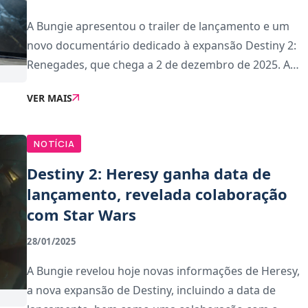
A Bungie apresentou o trailer de lançamento e um
novo documentário dedicado à expansão Destiny 2:
Renegades, que chega a 2 de dezembro de 2025. A
partir de hoje, dia 26 de novembro de 2025, já é
VER MAIS
possível fazer a pré-reserva da expansão, disp
NOTÍCIA
Destiny 2: Heresy ganha data de
lançamento, revelada colaboração
com Star Wars
28/01/2025
A Bungie revelou hoje novas informações de Heresy,
a nova expansão de Destiny, incluindo a data de