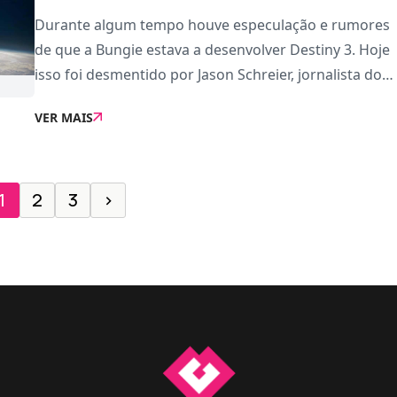
Durante algum tempo houve especulação e rumores
de que a Bungie estava a desenvolver Destiny 3. Hoje
isso foi desmentido por Jason Schreier, jornalista do
Bloomberg e provavelmente a fonte mais fiável do
VER MAIS
momento no que toca a informações privile
1
2
3
›