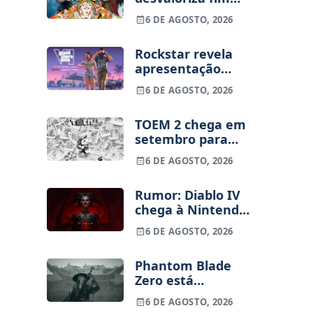
dos jogos físicos
6 DE AGOSTO, 2026
na PlayStation
Rockstar revela
apresentação
alargada de GTA
6 DE AGOSTO, 2026
VI para 27 de
agosto
TOEM 2 chega em
setembro para
PS5, Switch e PC
6 DE AGOSTO, 2026
Rumor: Diablo IV
chega à Nintendo
Switch 2 em
6 DE AGOSTO, 2026
setembro e vai
custar o preço de
Phantom Blade
um jogo novo
Zero está
terminado, pré-
6 DE AGOSTO, 2026
vendas começam