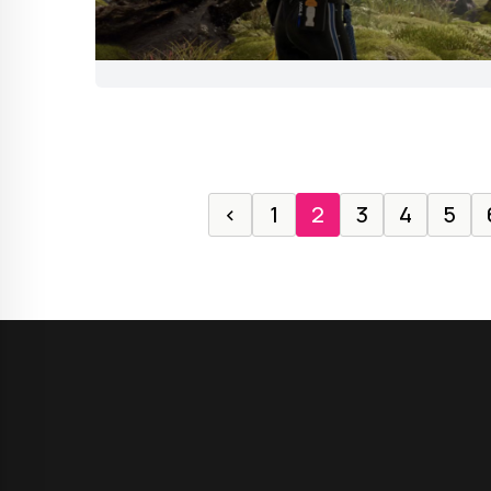
‹
1
2
3
4
5