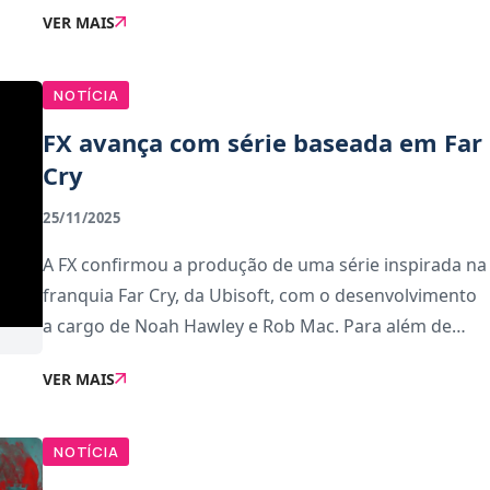
VER MAIS
Marvel, Star Wars, Hulu, National Geographic e
NOTÍCIA
FX avança com série baseada em Far
Cry
25/11/2025
A FX confirmou a produção de uma série inspirada na
franquia Far Cry, da Ubisoft, com o desenvolvimento
a cargo de Noah Hawley e Rob Mac. Para além de
participar na criação, Mac também fará parte do
VER MAIS
elenco principal. A série será distribuí
NOTÍCIA