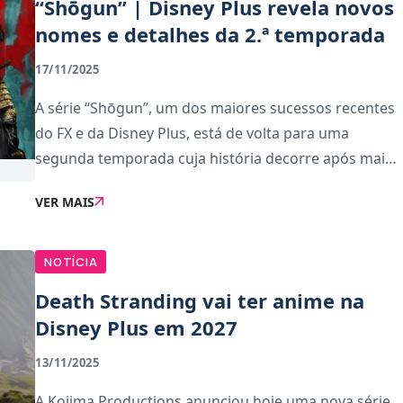
“Shōgun” | Disney Plus revela novos
nomes e detalhes da 2.ª temporada
17/11/2025
A série “Shōgun”, um dos maiores sucessos recentes
do FX e da Disney Plus, está de volta para uma
segunda temporada cuja história decorre após mais
de dez anos depois dos acontecimentos iniciais. A
VER MAIS
produção começa já em janeiro, no Canad
NOTÍCIA
Death Stranding vai ter anime na
Disney Plus em 2027
13/11/2025
A Kojima Productions anunciou hoje uma nova série