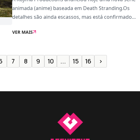
animada (anime) baseada em Death Stranding.Os
detalhes são ainda escassos, mas está confirmado
que o nome temporário é Death Stranding Isolations
VER MAIS
e que vai estrear no serviço Disney Plus em 2027
6
7
8
9
10
...
15
16
›