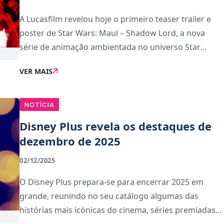
A Lucasfilm revelou hoje o primeiro teaser trailer e
poster de Star Wars: Maul – Shadow Lord, a nova
série de animação ambientada no universo Star
Wars. O vídeo oferece as primeiras imagens de uma
VER MAIS
galáxia moldada pelo início do reinado do Imp
NOTÍCIA
Disney Plus revela os destaques de
dezembro de 2025
02/12/2025
O Disney Plus prepara-se para encerrar 2025 em
grande, reunindo no seu catálogo algumas das
histórias mais icónicas do cinema, séries premiadas e
novos conteúdos originais das marcas Disney, Pixar,