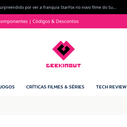
Carlos Ferreira diz: Fiquei surpreendido por ver a franquia StarFox no novo filme do Super Mario Galaxy - O filme. Boa! O tema de espaço está de novo na moda.
Jorge Loureiro | Fearme diz: A versão da Switch 2 tem censura... mas também não perdes muito.
omponentes | Códigos & Descontos
e com vontade para comprar para a Switch 2 :P
Jorge Loureiro | Fearme diz: Boas, obrigado pelo teu comentário. Talvez seja verdade que a Microsoft está a tentar redefinir o futuro dos jogos, mas para uma marca que já trocou de estratégia tantas vezes, é difícil acreditar em mais uma virada de direção. Basta lembrar do Kinect, da aposta no cloud gaming, ou mesmo do discurso de que os exclusivos eram "essenciais": todas essas promessas acabaram por perder força com o tempo. Além disso, há um ponto chave que estás a ignorar: as consolas Xbox. Está à vista que foram praticamente abandonadas. Quem comprou uma Xbox Series X a pensar que ia ser a máquina indispensável para jogar exclusivos, ficou a arder, porque hoje esses jogos chegam também ao PC e, cada vez mais, até à concorrência. Isso mina a identidade da marca e enfraquece a confiança dos jogadores. A PlayStation até pode estar a lançar alguns jogos na Xbox como o Helldivers 2, mas não é o catálogo inteiro. Desta forma, as consolas PS5 continuam a ter valor.
 JOGOS
CRÍTICAS FILMES & SÉRIES
TECH REVIEW