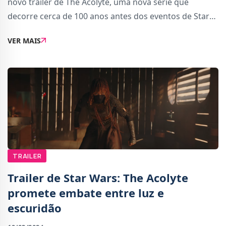
novo trailer de The Acolyte, uma nova série que
decorre cerca de 100 anos antes dos eventos de Star
Wars: A Ameaça Fantasma.O novo trailer deixa
VER MAIS
evidente que há uma ameaça a crescer e que os J
TRAILER
Trailer de Star Wars: The Acolyte
promete embate entre luz e
escuridão