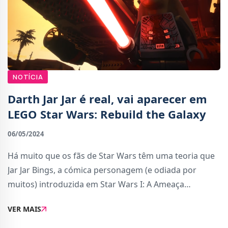
NOTÍCIA
Darth Jar Jar é real, vai aparecer em
LEGO Star Wars: Rebuild the Galaxy
06/05/2024
Há muito que os fãs de Star Wars têm uma teoria que
Jar Jar Bings, a cómica personagem (e odiada por
muitos) introduzida em Star Wars I: A Ameaça
Fantasma, é secretamente um sith.Essa teoria acabou
VER MAIS
de ser confirmada... bem, pelo menos para a s�