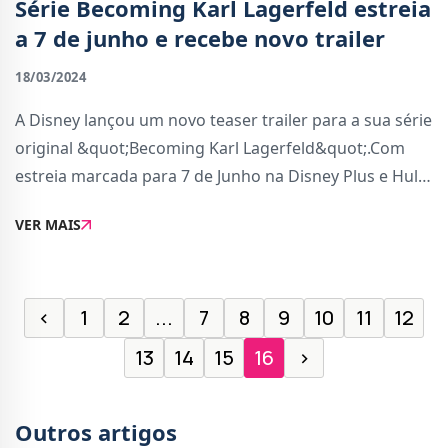
Série Becoming Karl Lagerfeld estreia
a 7 de junho e recebe novo trailer
18/03/2024
A Disney lançou um novo teaser trailer para a sua série
original &quot;Becoming Karl Lagerfeld&quot;.Com
estreia marcada para 7 de Junho na Disney Plus e Hulu
(apenas nos E.U.A), a série vai acompanhar a ascensão
VER MAIS
do designer de moda alemão Karl
‹
1
2
...
7
8
9
10
11
12
13
14
15
16
›
Outros artigos