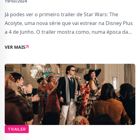
19/03/2024
Já podes ver o primeiro trailer de Star Wars: The
Acolyte, uma nova série que vai estrear na Disney Plus
a 4 de Junho. O trailer mostra como, numa época da
galáxia em que o Light Side da força parece dominar, o
VER MAIS
Dark Side começa a ganhar força.
TRAILER