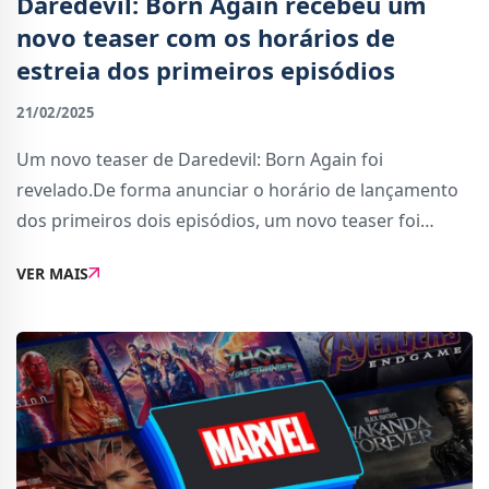
Daredevil: Born Again recebeu um
novo teaser com os horários de
estreia dos primeiros episódios
21/02/2025
Um novo teaser de Daredevil: Born Again foi
revelado.De forma anunciar o horário de lançamento
dos primeiros dois episódios, um novo teaser foi
compartilhado pela Marvel Television.Apenas com 25
VER MAIS
segundos, o vídeo apenas oferece uma visão geral d