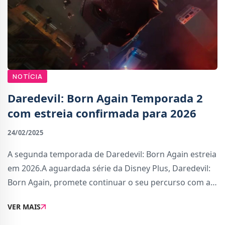
NOTÍCIA
Daredevil: Born Again Temporada 2
com estreia confirmada para 2026
24/02/2025
A segunda temporada de Daredevil: Born Again estreia
em 2026.A aguardada série da Disney Plus, Daredevil:
Born Again, promete continuar o seu percurso com a
segunda temporada, que vai ser lançada já no próximo
VER MAIS
ano, um ano depois da estreia da tem