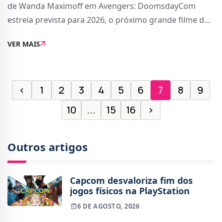
de Wanda Maximoff em Avengers: DoomsdayCom
estreia prevista para 2026, o próximo grande filme da
Marvel, parte da franquia dos Vingadores, contará
VER MAIS
com a participação principal de Scarlet Witch.
‹
1
2
3
4
5
6
7
8
9
10
...
15
16
›
Outros artigos
Capcom desvaloriza fim dos
jogos físicos na PlayStation
6 DE AGOSTO, 2026