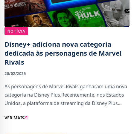
NOTÍCIA
Disney+ adiciona nova categoria
dedicada às personagens de Marvel
Rivals
20/02/2025
As personagens de Marvel Rivals ganharam uma nova
categoria na Disney Plus.Recentemente, nos Estados
Unidos, a plataforma de streaming da Disney Plus
estreou pela primeira vez uma nova categoria 100%
VER MAIS
dedicada a um videojogo.O videojogo em questão é