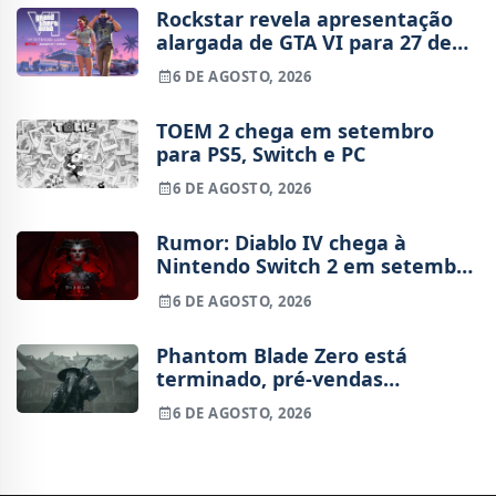
Rockstar revela apresentação
alargada de GTA VI para 27 de
agosto
6 DE AGOSTO, 2026
TOEM 2 chega em setembro
para PS5, Switch e PC
6 DE AGOSTO, 2026
Rumor: Diablo IV chega à
Nintendo Switch 2 em setembro
e vai custar o preço de um jogo
6 DE AGOSTO, 2026
novo
Phantom Blade Zero está
terminado, pré-vendas
começam na próxima semana
6 DE AGOSTO, 2026