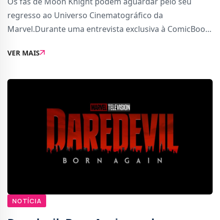
Os fãs de Moon Knight podem aguardar pelo seu
regresso ao Universo Cinematográfico da
Marvel.Durante uma entrevista exclusiva à ComicBook,
o diretor da Marvel Television, Brad Winderbaum,
VER MAIS
afirmou que existem planos para o regresso de Moon
Knight,
NOTÍCIA