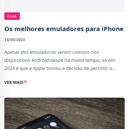
GUIA
Os melhores emuladores para iPhone
18/05/2024
Apesar dos emuladores serem comuns nos
dispositivos Android desde há muito tempo, só em
2024 é que a Apple tomou a decisão de permitir o
download de emuladores através da App Store. Até aí,
VER MAIS
a única forma de instalar emuladores no iPhone ou iP