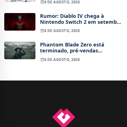
6 DE AGOSTO, 2026
Rumor: Diablo IV chega à
Nintendo Switch 2 em setembro
e vai custar o preço de um jogo
6 DE AGOSTO, 2026
novo
Phantom Blade Zero está
terminado, pré-vendas
começam na próxima semana
6 DE AGOSTO, 2026