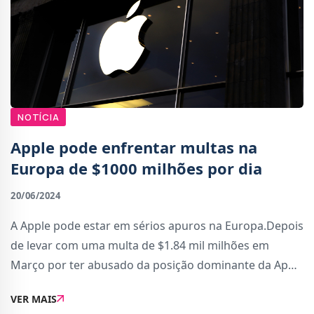
NOTÍCIA
Apple pode enfrentar multas na
Europa de $1000 milhões por dia
20/06/2024
A Apple pode estar em sérios apuros na Europa.Depois
de levar com uma multa de $1.84 mil milhões em
Março por ter abusado da posição dominante da App
Store para impor medidas injustas às apps de música
VER MAIS
como o Spotify, está novamente a ser inv