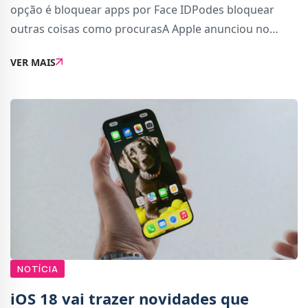
opção é bloquear apps por Face IDPodes bloquear
outras coisas como procurasA Apple anunciou no
WWDC 2024 importantes novidades para a privacidade
VER MAIS
dos utilizadores do iOS.Com a chegada do iOS 18, os
NOTÍCIA
iOS 18 vai trazer novidades que