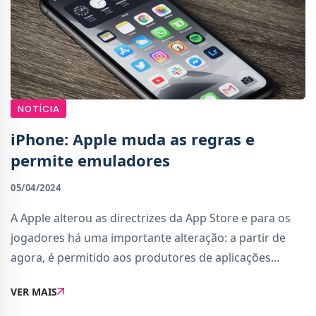
NOTÍCIA
iPhone: Apple muda as regras e
permite emuladores
05/04/2024
A Apple alterou as directrizes da App Store e para os
jogadores há uma importante alteração: a partir de
agora, é permitido aos produtores de aplicações
lançar emuladores de consolas.De acordo com o
VER MAIS
9to5Mac, a Apple confirmou a mudança das re