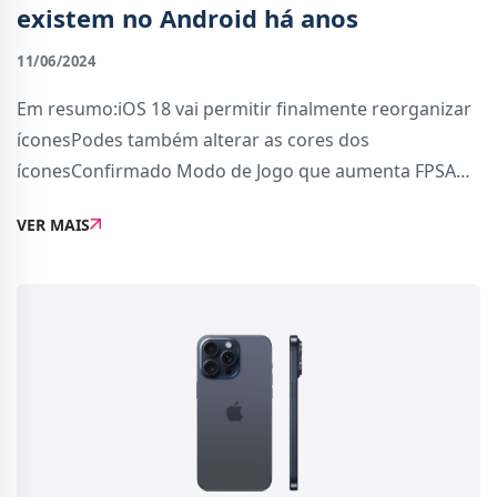
existem no Android há anos
11/06/2024
Em resumo:iOS 18 vai permitir finalmente reorganizar
íconesPodes também alterar as cores dos
íconesConfirmado Modo de Jogo que aumenta FPSA
Apple apresentou ontem no WWDC 2024 as novidades
VER MAIS
do iOS 18.Novidades que existem no sistema operativo
rival