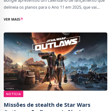
Bungie apresentou um calendário de lançamento que
delineia os planos para o Ano 11 em 2025, que vai
trazer mudanças importantes no modelo de conteúdo
VER MAIS
anual.O destaque principal é a chegada d
NOTÍCIA
Missões de stealth de Star Wars