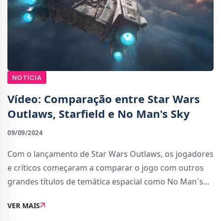
NOTÍCIA
Vídeo: Comparação entre Star Wars
Outlaws, Starfield e No Man's Sky
09/09/2024
Com o lançamento de Star Wars Outlaws, os jogadores
e críticos começaram a comparar o jogo com outros
grandes títulos de temática espacial como No Man´s
Sky ou Starfield. Um dos principais focos dessas
VER MAIS
comparações é a forma como cada jogo li