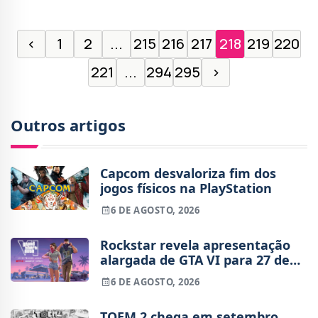
‹
1
2
...
215
216
217
218
219
220
221
...
294
295
›
Outros artigos
Capcom desvaloriza fim dos
jogos físicos na PlayStation
6 DE AGOSTO, 2026
Rockstar revela apresentação
alargada de GTA VI para 27 de
agosto
6 DE AGOSTO, 2026
TOEM 2 chega em setembro