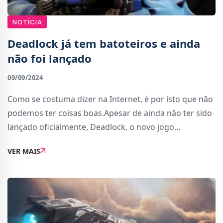
NOTÍCIA
Deadlock já tem batoteiros e ainda
não foi lançado
09/09/2024
Como se costuma dizer na Internet, é por isto que não
podemos ter coisas boas.Apesar de ainda não ter sido
lançado oficialmente, Deadlock, o novo jogo
competitivo da Valve, já é um dos mais populares do
VER MAIS
Steam. Teve um pico de 163 mil jogadores