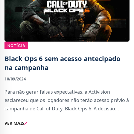
NOTÍCIA
Black Ops 6 sem acesso antecipado
na campanha
10/09/2024
Para não gerar falsas expectativas, a Activision
esclareceu que os jogadores não terão acesso prévio à
campanha de Call of Duty: Black Ops 6. A decisão
representa uma mudança significativa em relação aos
VER MAIS
lançamentos anteriores da série, em