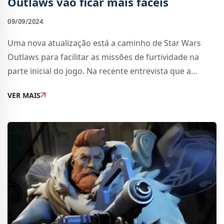
Outlaws vão ficar mais fáceis
09/09/2024
Uma nova atualização está a caminho de Star Wars
Outlaws para facilitar as missões de furtividade na
parte inicial do jogo. Na recente entrevista que a
GamesRadar fez ao diretor creativo do jogo, Julian
VER MAIS
Gerighty reconheceu que as missões de furt