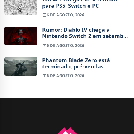
para PS5, Switch e PC
6 DE AGOSTO, 2026
Rumor: Diablo IV chega à
Nintendo Switch 2 em setembro
e vai custar o preço de um jogo
6 DE AGOSTO, 2026
novo
Phantom Blade Zero está
terminado, pré-vendas
começam na próxima semana
6 DE AGOSTO, 2026