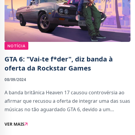
NOTÍCIA
GTA 6: "Vai-te f*der", diz banda à
oferta da Rockstar Games
08/09/2024
A banda britânica Heaven 17 causou controvérsia ao
afirmar que recusou a oferta de integrar uma das suas
músicas no tão aguardado GTA 6, devido a um
desacordo monetário. Um dos membros da banda,
VER MAIS
Martyn Ware, partilhou o descontentamento com a of