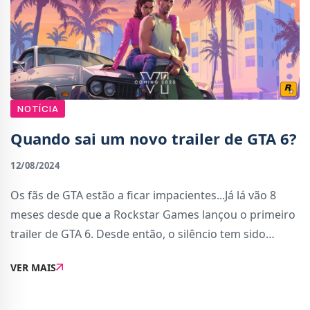
NOTÍCIA
Quando sai um novo trailer de GTA 6?
12/08/2024
Os fãs de GTA estão a ficar impacientes...Já lá vão 8
meses desde que a Rockstar Games lançou o primeiro
trailer de GTA 6. Desde então, o silêncio tem sido
absoluto. E tudo o que os fãs têm para satisfazer o seu
VER MAIS
apetite voraz por novidades