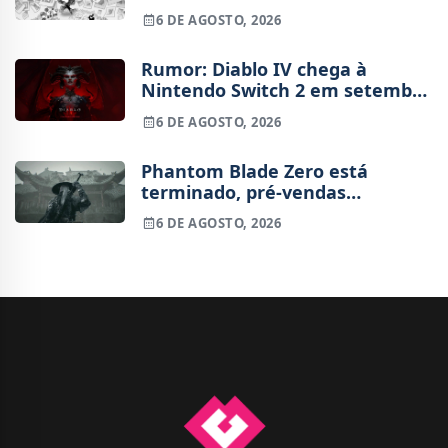
6 DE AGOSTO, 2026
Rumor: Diablo IV chega à
Nintendo Switch 2 em setembro
e vai custar o preço de um jogo
6 DE AGOSTO, 2026
novo
Phantom Blade Zero está
terminado, pré-vendas
começam na próxima semana
6 DE AGOSTO, 2026