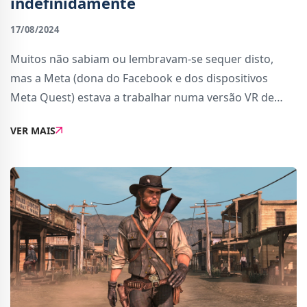
indefinidamente
17/08/2024
Muitos não sabiam ou lembravam-se sequer disto,
mas a Meta (dona do Facebook e dos dispositivos
Meta Quest) estava a trabalhar numa versão VR de
GTA San Andreas para os dispositivos de realidade
VER MAIS
virtual.A versão VR do jogo da Rockstar Games foi an