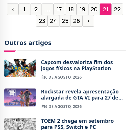
‹
1
2
...
17
18
19
20
21
22
23
24
25
26
›
Outros artigos
Capcom desvaloriza fim dos
jogos físicos na PlayStation
6 DE AGOSTO, 2026
Rockstar revela apresentação
alargada de GTA VI para 27 de
agosto
6 DE AGOSTO, 2026
TOEM 2 chega em setembro
para PS5, Switch e PC