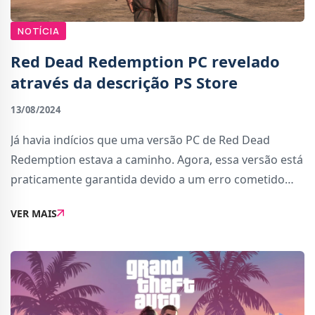
NOTÍCIA
Red Dead Redemption PC revelado
através da descrição PS Store
13/08/2024
Já havia indícios que uma versão PC de Red Dead
Redemption estava a caminho. Agora, essa versão está
praticamente garantida devido a um erro cometido
por algum funcionário da Rockstar Games.A versão PC
VER MAIS
de Red Dead Redemption, que ainda não fo