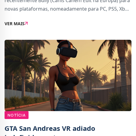
recentemente Bully (Canis Canem Edit na Europa) para
novas plataformas, nomeadamente para PC, PS5, Xbox
Series X | S, PS4 e Xbox One.Uma versão para a Xbox
VER MAIS
360 também foi avaliada, mas trata-
NOTÍCIA
GTA San Andreas VR adiado