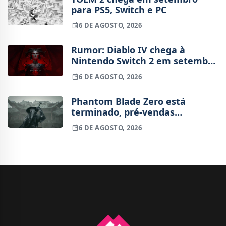
para PS5, Switch e PC
6 DE AGOSTO, 2026
Rumor: Diablo IV chega à
Nintendo Switch 2 em setembro
e vai custar o preço de um jogo
6 DE AGOSTO, 2026
novo
Phantom Blade Zero está
terminado, pré-vendas
começam na próxima semana
6 DE AGOSTO, 2026