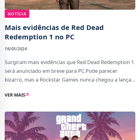
NOTÍCIA
Mais evidências de Red Dead
Redemption 1 no PC
16/05/2024
Surgiram mais evidências que Red Dead Redemption 1
será anunciado em breve para PC.Pode parecer
bizarro, mas a Rockstar Games nunca chegou a lançar
o primeiro Red Dead Redemption para PC, mesmo
VER MAIS
quando no ano passado anunciou e lançou versões
par