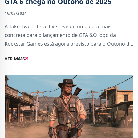
GTA 6 chega no Outono de 2025
16/05/2024
A Take-Two Interactive revelou uma data mais
concreta para o lançamento de GTA 6.O jogo da
Rockstar Games está agora previsto para o Outono de
2025, confirmou a editora na divulgação dos seus
VER MAIS
resultados financeiros. Apesar de rumores anteriores
q