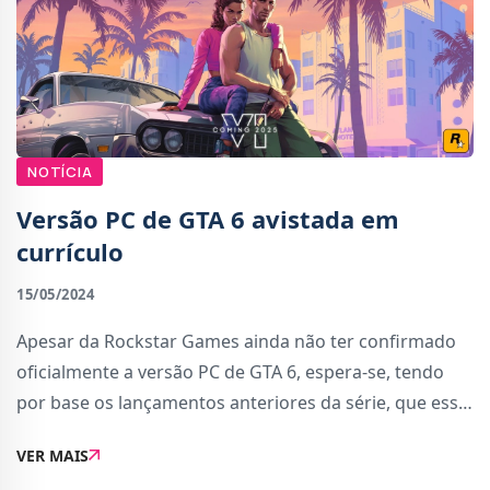
NOTÍCIA
Versão PC de GTA 6 avistada em
currículo
15/05/2024
Apesar da Rockstar Games ainda não ter confirmado
oficialmente a versão PC de GTA 6, espera-se, tendo
por base os lançamentos anteriores da série, que essa
versão seja lançada mais tarde.No caso de GTA V, a
VER MAIS
versão PC só foi lançada um ano ma