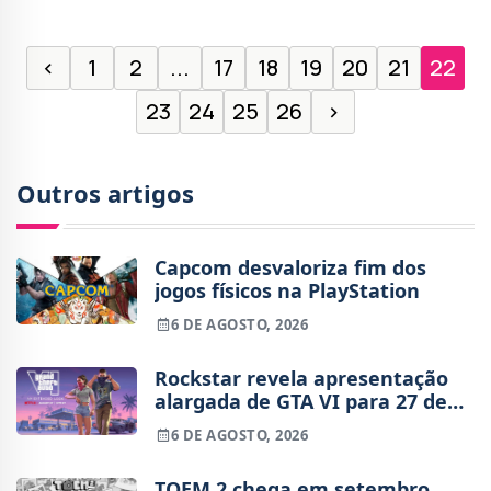
‹
1
2
...
17
18
19
20
21
22
23
24
25
26
›
Outros artigos
Capcom desvaloriza fim dos
jogos físicos na PlayStation
6 DE AGOSTO, 2026
Rockstar revela apresentação
alargada de GTA VI para 27 de
agosto
6 DE AGOSTO, 2026
TOEM 2 chega em setembro