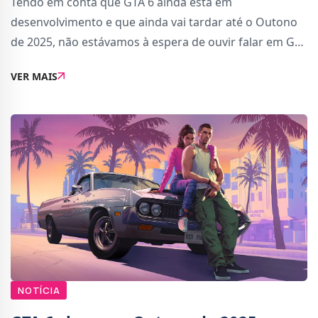
Tendo em conta que GTA 6 ainda está em
desenvolvimento e que ainda vai tardar até o Outono
de 2025, não estávamos à espera de ouvir falar em GTA
7 tão cedo. Aconteceu de uma forma inesperada numa
VER MAIS
entrevista com Strauss Zelnick, CEO da Take-Two
NOTÍCIA