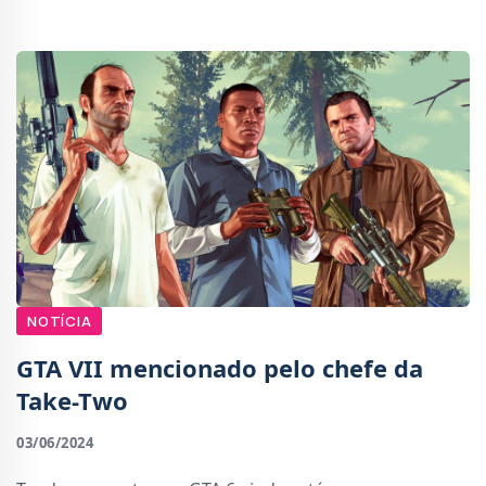
acho que todos concordamos que é GTA 6.Está
NOTÍCIA
GTA VII mencionado pelo chefe da
Take-Two
03/06/2024