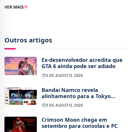
esquema de cores da PS1, a PlayStation uniu-se agora
VER MAIS
à Reebok para lançar três pares d
Outros artigos
Ex-desenvolvedor acredita que
GTA 6 ainda pode ser adiado
5 DE AGOSTO, 2026
Bandai Namco revela
alinhamento para a Tokyo
Game Show 2026
5 DE AGOSTO, 2026
Crimson Moon chega em
setembro para consolas e PC