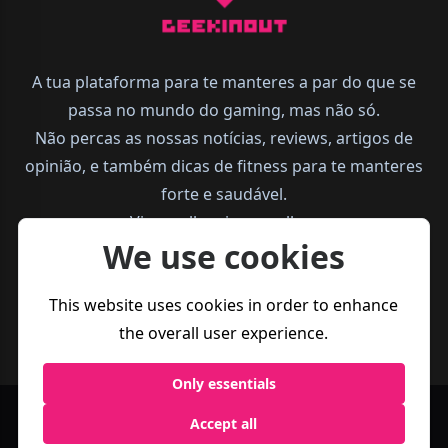
A tua plataforma para te manteres a par do que se
passa no mundo do gaming, mas não só.
Não percas as nossas notícias, reviews, artigos de
opinião, e também dicas de fitness para te manteres
forte e saudável.
Vive melhor, joga melhor.
We use cookies
This website uses cookies in order to enhance
the overall user experience.
Only essentials
Accept all
Política de
Termos e
Business