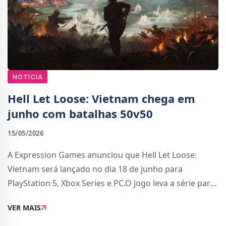
NOTÍCIA
Hell Let Loose: Vietnam chega em
junho com batalhas 50v50
15/05/2026
A Expression Games anunciou que Hell Let Loose:
Vietnam será lançado no dia 18 de junho para
PlayStation 5, Xbox Series e PC.O jogo leva a série para
o cenário da Guerra do Vietname e traz batalhas
VER MAIS
online com de confrontos 50 contra 50. A experi�