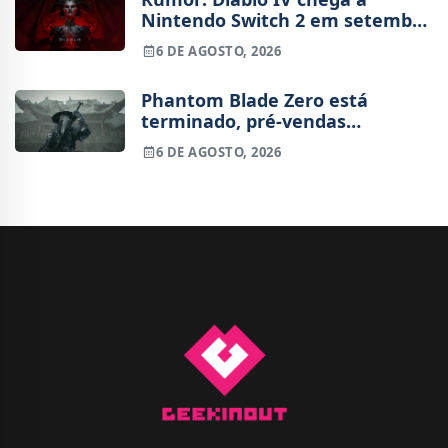
Nintendo Switch 2 em setembro
e vai custar o preço de um jogo
6 DE AGOSTO, 2026
novo
Phantom Blade Zero está
terminado, pré-vendas
começam na próxima semana
6 DE AGOSTO, 2026