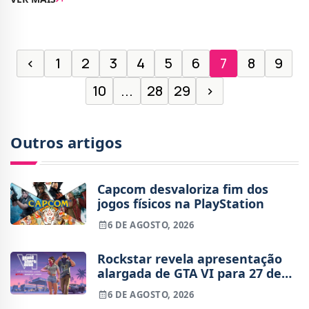
estúdio está a desenvolver um nov
‹
1
2
3
4
5
6
7
8
9
10
...
28
29
›
Outros artigos
Capcom desvaloriza fim dos
jogos físicos na PlayStation
6 DE AGOSTO, 2026
Rockstar revela apresentação
alargada de GTA VI para 27 de
agosto
6 DE AGOSTO, 2026