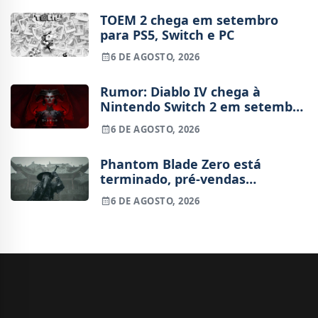
TOEM 2 chega em setembro
para PS5, Switch e PC
6 DE AGOSTO, 2026
Rumor: Diablo IV chega à
Nintendo Switch 2 em setembro
e vai custar o preço de um jogo
6 DE AGOSTO, 2026
novo
Phantom Blade Zero está
terminado, pré-vendas
começam na próxima semana
6 DE AGOSTO, 2026