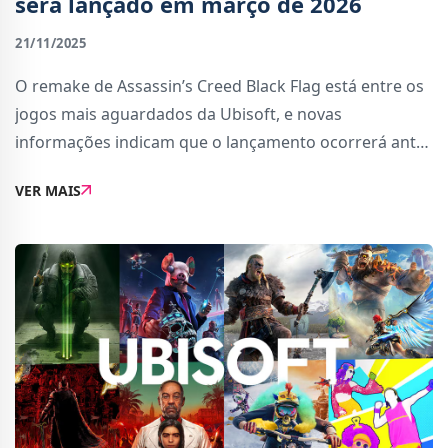
será lançado em março de 2026
21/11/2025
O remake de Assassin’s Creed Black Flag está entre os
jogos mais aguardados da Ubisoft, e novas
informações indicam que o lançamento ocorrerá antes
do dia 31 de março de 2026. Apesar de ainda não ter
VER MAIS
sido confirmado oficialmente pela empresa