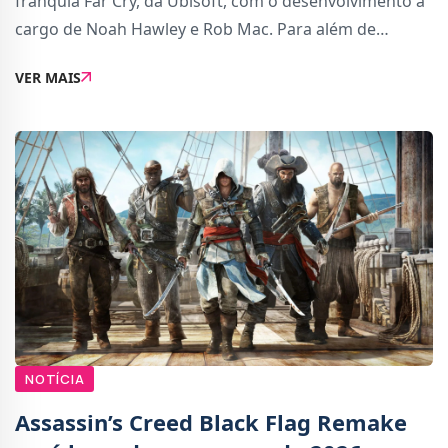
franquia Far Cry, da Ubisoft, com o desenvolvimento a
cargo de Noah Hawley e Rob Mac. Para além de
participar na criação, Mac também fará parte do
VER MAIS
elenco principal. A série será distribuí
NOTÍCIA
Assassin’s Creed Black Flag Remake