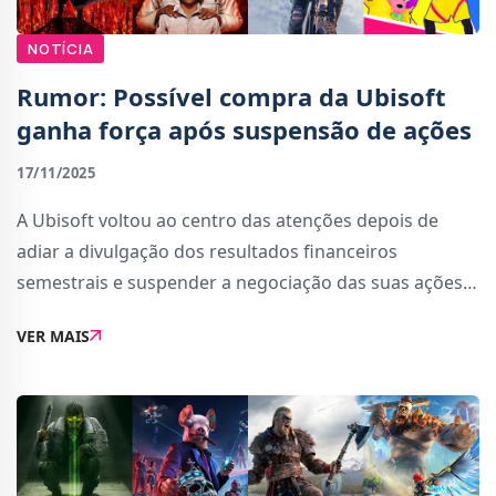
NOTÍCIA
Rumor: Possível compra da Ubisoft
ganha força após suspensão de ações
17/11/2025
A Ubisoft voltou ao centro das atenções depois de
adiar a divulgação dos resultados financeiros
semestrais e suspender a negociação das suas ações,
uma decisão pouco comum e que levantou suspeitas
VER MAIS
imediatas. O gesto, interpretado por muitos