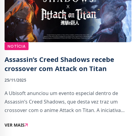
NOTÍCIA
Assassin’s Creed Shadows recebe
crossover com Attack on Titan
25/11/2025
A Ubisoft anunciou um evento especial dentro de
Assassin’s Creed Shadows, que desta vez traz um
crossover com o anime Attack on Titan. A iniciativa
decorre entre 25 de novembro e 22 de dezembro e
VER MAIS
inclui conteúdo de história adicional gratuito par