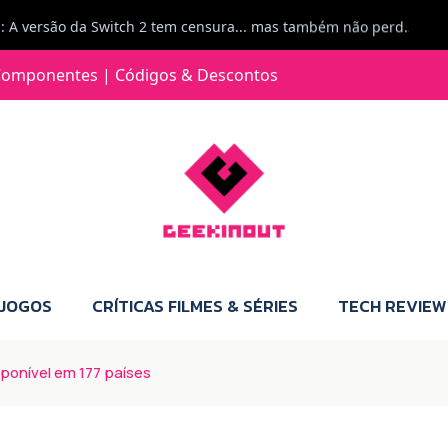
Jorge Loureiro | Fearme diz: A versão da Switch 2 tem censura... mas também não perdes muito.
e com vontade para comprar para a Switch 2 :P
omponentes | Códigos & Descontos
Jorge Loureiro | Fearme diz: Boas, obrigado pelo teu comentário. Talvez seja verdade que a Microsoft está a tentar redefinir o futuro dos jogos, mas para uma marca que já trocou de estratégia tantas vezes, é difícil acreditar em mais uma virada de direção. Basta lembrar do Kinect, da aposta no cloud gaming, ou mesmo do discurso de que os exclusivos eram "essenciais": todas essas promessas acabaram por perder força com o tempo. Além disso, há um ponto chave que estás a ignorar: as consolas Xbox. Está à vista que foram praticamente abandonadas. Quem comprou uma Xbox Series X a pensar que ia ser a máquina indispensável para jogar exclusivos, ficou a arder, porque hoje esses jogos chegam também ao PC e, cada vez mais, até à concorrência. Isso mina a identidade da marca e enfraquece a confiança dos jogadores. A PlayStation até pode estar a lançar alguns jogos na Xbox como o Helldivers 2, mas não é o catálogo inteiro. Desta forma, as consolas PS5 continuam a ter valor.
 JOGOS
CRÍTICAS FILMES & SÉRIES
TECH REVIEW
sponível em 177 países