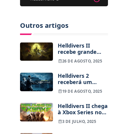
Outros artigos
Helldivers II
recebe grande
atualização em
26 DE AGOSTO, 2025
setembro com
novos desafios e
Helldivers 2
conteúdos
receberá um
crossover com
19 DE AGOSTO, 2025
Halo: ODST num
novo Legendary
Helldivers II chega
Warbond
à Xbox Series no
final do verão
3 DE JULHO, 2025