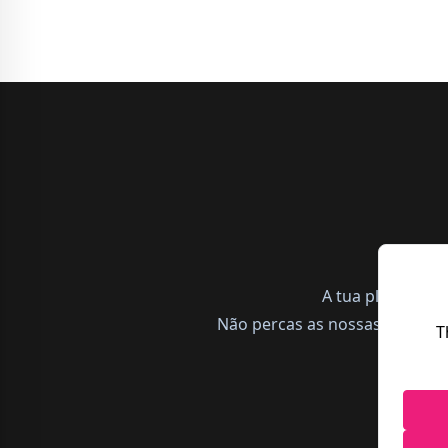
A tua plataform
Não percas as nossas notícias,
T