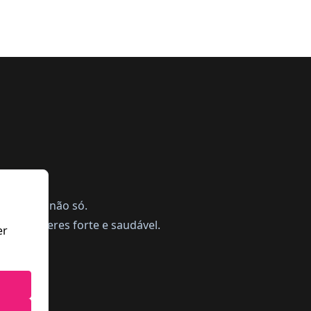
ing, mas não só.
a te manteres forte e saudável.
er