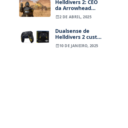
Helldivers 2: CEO
da Arrowhead
recorda a crise
2 DE ABRIL, 2025
que quase
afundou o jogo
Dualsense de
Helldivers 2 custa
84,99 euros;
10 DE JANEIRO, 2025
reservas já
abertas