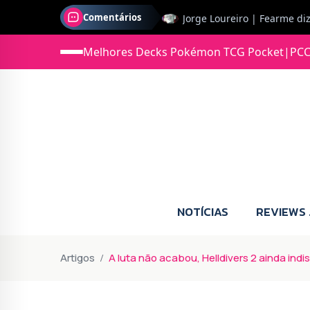
Comentários
Jonas diz: Estou seriament
Melhores Decks Pokémon TCG Pocket
|
PCC
NOTÍCIAS
REVIEWS
Artigos
A luta não acabou, Helldivers 2 ainda indi