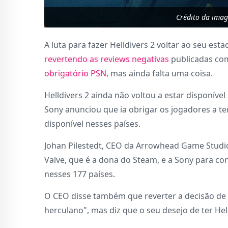
Crédito da ima
A luta para fazer Helldivers 2 voltar ao seu est
revertendo as reviews negativas
publicadas co
obrigatório PSN
, mas ainda falta uma coisa.
Helldivers 2 ainda não voltou a estar disponíve
Sony anunciou que ia obrigar os jogadores a t
disponível nesses países.
Johan Pilestedt, CEO da Arrowhead Game Studi
Valve, que é a dona do Steam, e a Sony para co
nesses 177 países.
O CEO disse também que reverter a decisão de
herculano", mas diz que o seu desejo de ter Hell