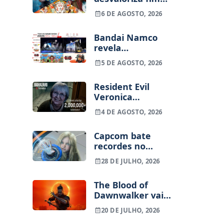
dos jogos físicos
6 DE AGOSTO, 2026
na PlayStation
Bandai Namco
revela
alinhamento para
5 DE AGOSTO, 2026
a Tokyo Game
Show 2026
Resident Evil
Veronica
ultrapassa os 2
4 DE AGOSTO, 2026
milhões de
wishlists
Capcom bate
recordes no
primeiro
28 DE JULHO, 2026
trimestre:
Pragmata vende
The Blood of
2,5 milhões,
Dawnwalker vai
Resident Evil
ter o jogo inteiro
Requiem chega
20 DE JULHO, 2026
no disco
aos 8 milhões