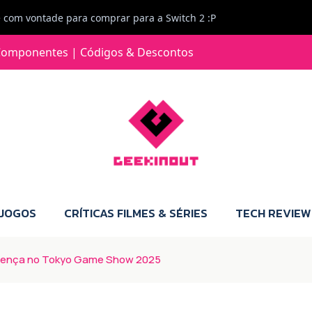
e com vontade para comprar para a Switch 2 :P
omponentes | Códigos & Descontos
 JOGOS
CRÍTICAS FILMES & SÉRIES
TECH REVIEW
sença no Tokyo Game Show 2025