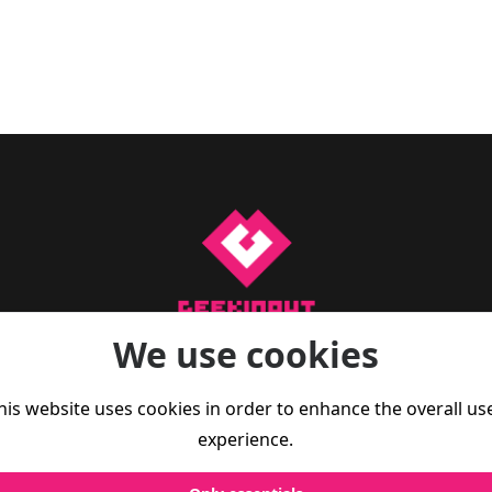
We use cookies
a para te manteres a par do que se passa no mundo do gam
 reviews, artigos de opinião, e também dicas de fitness par
his website uses cookies in order to enhance the overall us
Vive melhor, joga melhor.
experience.