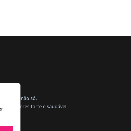
ing, mas não só.
a te manteres forte e saudável.
er