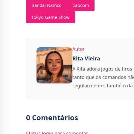
Bandai Namco
Capcom
Tokyo Game Show
Autor
Rita Vieira
A Rita adora jogos de tiros
tanto que os comandos não
regularmente. Também dá 
0 Comentários
Efetua login para comentar