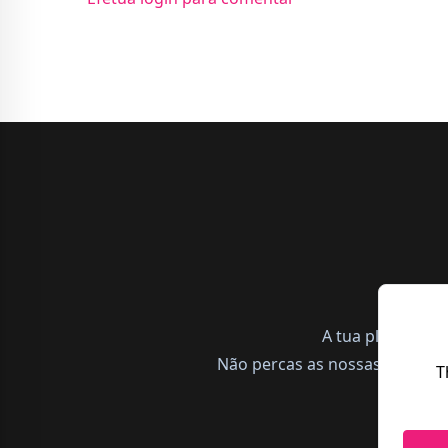
A tua plataform
Não percas as nossas notícias,
T