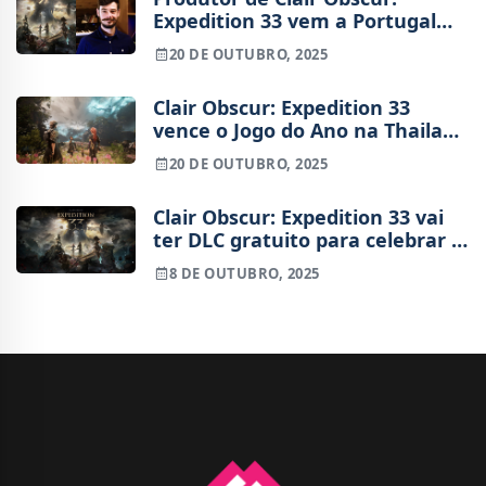
Expedition 33 vem a Portugal
falar sobre a importância do
20 DE OUTUBRO, 2025
som nos videojogos
Clair Obscur: Expedition 33
vence o Jogo do Ano na Thailand
Game Show 2025
20 DE OUTUBRO, 2025
Clair Obscur: Expedition 33 vai
ter DLC gratuito para celebrar 5
milhões de vendas
8 DE OUTUBRO, 2025