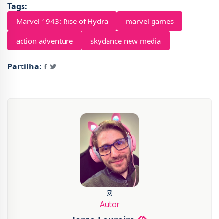
Tags:
Marvel 1943: Rise of Hydra
marvel games
action adventure
skydance new media
Partilha:
Autor