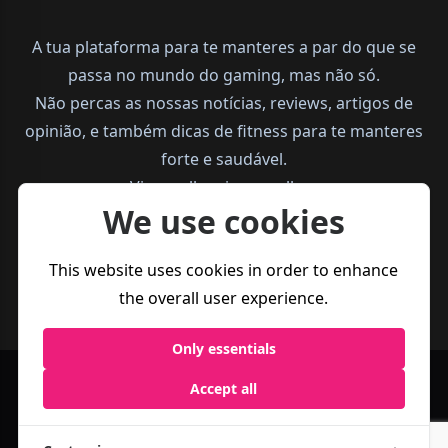
A tua plataforma para te manteres a par do que se
passa no mundo do gaming, mas não só.
Não percas as nossas notícias, reviews, artigos de
opinião, e também dicas de fitness para te manteres
forte e saudável.
Vive melhor, joga melhor.
We use cookies
This website uses cookies in order to enhance
the overall user experience.
Only essentials
Accept all
Política de
Termos e
Business
Privacidade
Condições