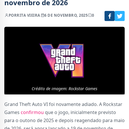
novembro de 2026
POR
RITA VIEIRA
6 DE NOVEMBRO, 2025
0
Crédito de imagem: Rockstar Games
Grand Theft Auto VI foi novamente adiado. A Rockstar
Games
confirmou
que o jogo, inicialmente previsto
para o outono de 2025 e depois reagendado para maio
de 2026, será agora lançado a 19 de novembro de