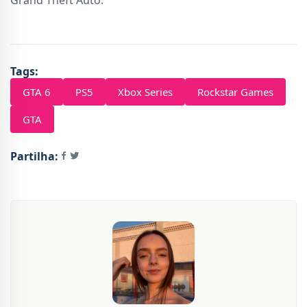
Grand Theft Auto.
Tags:
GTA 6
PS5
Xbox Series
Rockstar Games
GTA
Partilha: