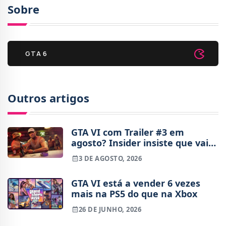
Sobre
GTA 6
Outros artigos
GTA VI com Trailer #3 em
agosto? Insider insiste que vai
haver novidades
3 DE AGOSTO, 2026
GTA VI está a vender 6 vezes
mais na PS5 do que na Xbox
26 DE JUNHO, 2026