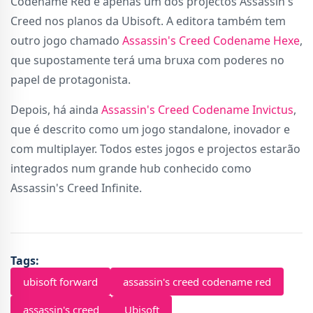
Codename Red é apenas um dos projectos Assassin's
Creed nos planos da Ubisoft. A editora também tem
outro jogo chamado
Assassin's Creed Codename Hexe
,
que supostamente terá uma bruxa com poderes no
papel de protagonista.
Depois, há ainda
Assassin's Creed Codename Invictus
,
que é descrito como um jogo standalone, inovador e
com multiplayer. Todos estes jogos e projectos estarão
integrados num grande hub conhecido como
Assassin's Creed Infinite.
Tags:
ubisoft forward
assassin's creed codename red
assassin's creed
Ubisoft