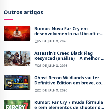
Outros artigos
Rumor: Novo Far Cry em
desenvolvimento na Ubisoft e
extraction shooter da série
27 DE JULHO, 2026
cancelado
Assassin’s Creed Black Flag
Resynced (análise) | A melhor e
a pior Ubisoft no mesmo jogo
23 DE JULHO, 2026
Ghost Recon Wildlands vai ter
Definitive Edition em breve, com
4K, 60 FPS e novo conteúdo
20 DE JULHO, 2026
Rumor: Far Cry 7 muda fórmula
e tem elementos de shooter de