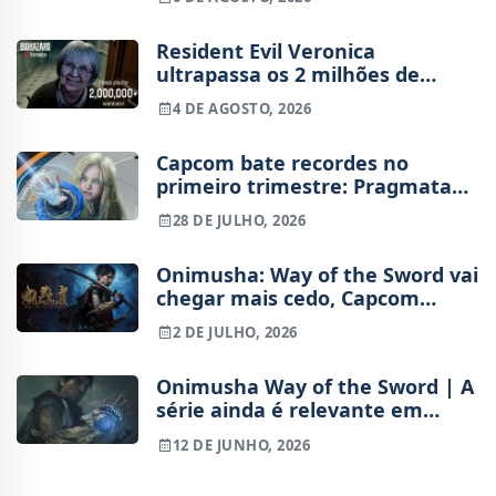
Resident Evil Veronica
ultrapassa os 2 milhões de
wishlists
4 DE AGOSTO, 2026
Capcom bate recordes no
primeiro trimestre: Pragmata
vende 2,5 milhões, Resident Evil
28 DE JULHO, 2026
Requiem chega aos 8 milhões
Onimusha: Way of the Sword vai
chegar mais cedo, Capcom
mudou a data
2 DE JULHO, 2026
Onimusha Way of the Sword | A
série ainda é relevante em
2026? Antevisão
12 DE JUNHO, 2026