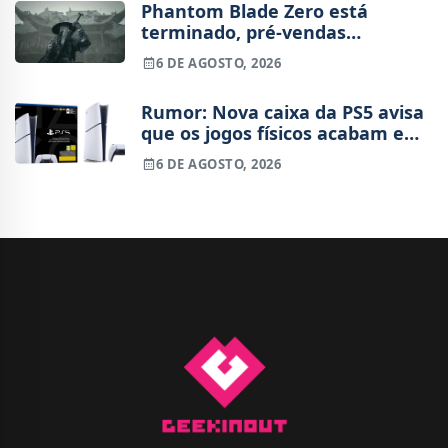
Phantom Blade Zero está
terminado, pré-vendas
começam na próxima semana
6 DE AGOSTO, 2026
Rumor: Nova caixa da PS5 avisa
que os jogos físicos acabam em
2028
6 DE AGOSTO, 2026