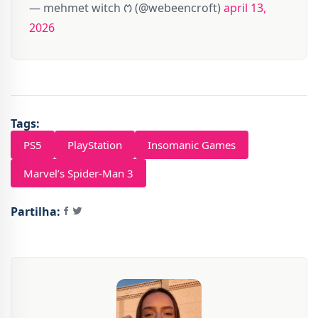
— mehmet witch ᱬ (@webeencroft)
april 13,
2026
Tags:
PS5
PlayStation
Insomanic Games
Marvel’s Spider-Man 3
Partilha: