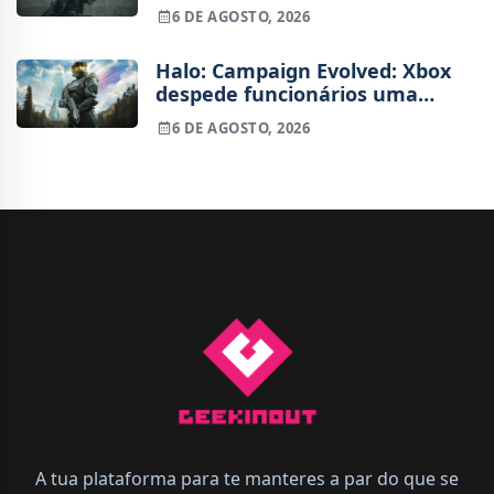
começam na próxima semana
6 DE AGOSTO, 2026
Halo: Campaign Evolved: Xbox
despede funcionários uma
semana após o lançamento
6 DE AGOSTO, 2026
A tua plataforma para te manteres a par do que se