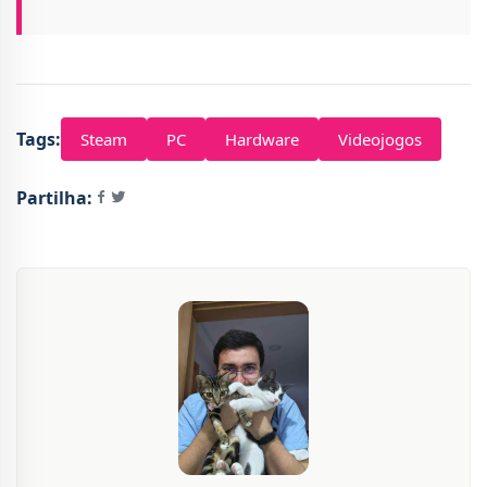
Tags:
Steam
PC
Hardware
Videojogos
Partilha: