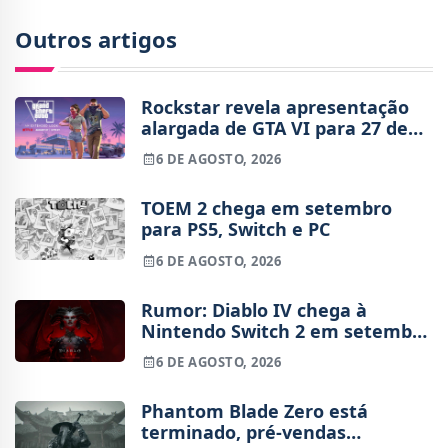
Outros artigos
Rockstar revela apresentação
alargada de GTA VI para 27 de
agosto
6 DE AGOSTO, 2026
TOEM 2 chega em setembro
para PS5, Switch e PC
6 DE AGOSTO, 2026
Rumor: Diablo IV chega à
Nintendo Switch 2 em setembro
e vai custar o preço de um jogo
6 DE AGOSTO, 2026
novo
Phantom Blade Zero está
terminado, pré-vendas